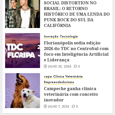
SOCIAL DISTORTION NO
BRASIL: O RETORNO
HISTÓRICO DE UMA LENDA DO
PUNK ROCK DO SUL DA
CALIFÓRNIA
JULHO 28, 2026
0
Inovação
Tecnologia
Florianópolis sedia edição
2026 do TDC no CentroSul com
foco em Inteligência Artificial
e Liderança
JULHO 20, 2026
0
capa
Clínica Veterinária
Empreendedorismo
Campeche ganha clínica
veterinária com conceito
inovador
JULHO 7, 2026
0