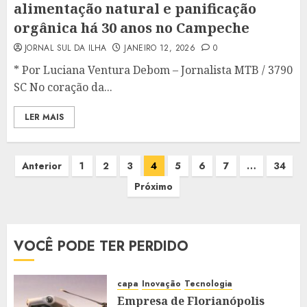
alimentação natural e panificação
orgânica há 30 anos no Campeche
JORNAL SUL DA ILHA
JANEIRO 12, 2026
0
* Por Luciana Ventura Debom – Jornalista MTB / 3790
SC No coração da...
LER MAIS
Paginação
Anterior
1
2
3
4
5
6
7
…
34
dos
Próximo
conteúdos
VOCÊ PODE TER PERDIDO
capa
Inovação
Tecnologia
Empresa de Florianópolis