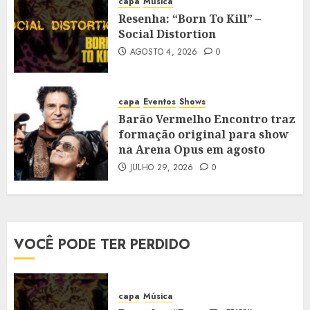
capa
Música
Resenha: “Born To Kill” –
Social Distortion
AGOSTO 4, 2026
0
capa
Eventos
Shows
Barão Vermelho Encontro traz
formação original para show
na Arena Opus em agosto
JULHO 29, 2026
0
VOCÊ PODE TER PERDIDO
capa
Música