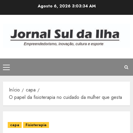
Avançar
Agosto 6, 2026
3:03:34 AM
para
o
conteúdo
Menu
principal
Início
capa
O papel da fisioterapia no cuidado da mulher que gesta
capa
Fisioterapia