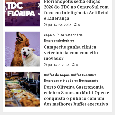
Florianópolis sedia edição
2026 do TDC no CentroSul com
foco em Inteligência Artificial
e Liderança
JULHO 20, 2026
0
capa
Clínica Veterinária
Empreendedorismo
Campeche ganha clínica
veterinária com conceito
inovador
JULHO 7, 2026
0
Buffet de Sopas
Buffet Executivo
Empresas e Negócios
Restaurante
Porto Oliveira Gastronomia
celebra 8 anos no Multi Open e
conquista o público com um
dos melhores buffet executivo
do Sul da Ilha