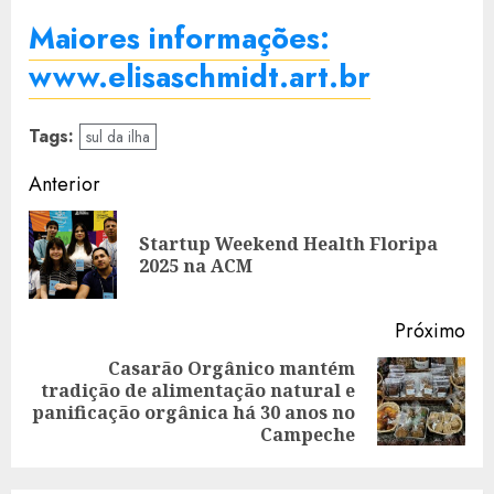
Maiores informações:
www.elisaschmidt.art.br​
Tags:
sul da ilha
Navegação
Anterior
de
Startup Weekend Health Floripa
Art
artigos
2025 na ACM
ant
Próximo
Casarão Orgânico mantém
tradição de alimentação natural e
Artigo
panificação orgânica há 30 anos no
seguinte:
Campeche