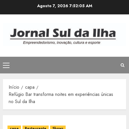
Avançar
Agosto 7, 2026
7:52:06 AM
para
o
conteúdo
Menu
principal
Início
capa
Refúgio Bar transforma noites em experiências únicas
no Sul da Ilha
capa
Restaurante
Shows