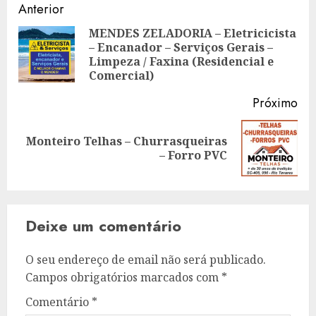
Navegação
Anterior
de
MENDES ZELADORIA – Eletricicista
– Encanador – Serviços Gerais –
Art
artigos
Limpeza / Faxina (Residencial e
ant
Comercial)
Próximo
Monteiro Telhas – Churrasqueiras
Artigo
– Forro PVC
seguinte:
Deixe um comentário
O seu endereço de email não será publicado.
Campos obrigatórios marcados com
*
Comentário
*