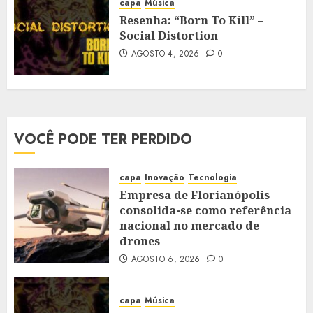
capa
Música
Resenha: “Born To Kill” –
Social Distortion
AGOSTO 4, 2026
0
VOCÊ PODE TER PERDIDO
capa
Inovação
Tecnologia
Empresa de Florianópolis
consolida-se como referência
nacional no mercado de
drones
AGOSTO 6, 2026
0
capa
Música