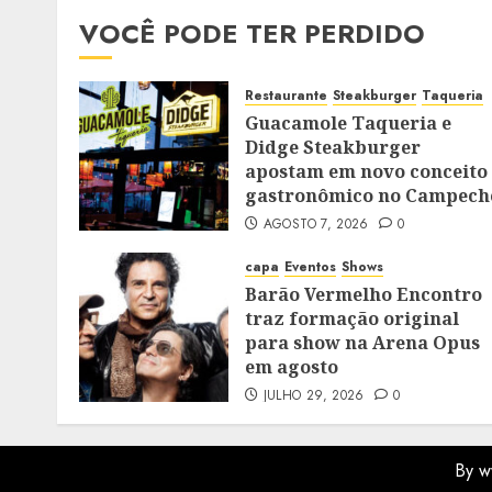
VOCÊ PODE TER PERDIDO
Restaurante
Steakburger
Taqueria
Guacamole Taqueria e
Didge Steakburger
apostam em novo conceito
gastronômico no Campech
AGOSTO 7, 2026
0
capa
Eventos
Shows
Barão Vermelho Encontro
traz formação original
para show na Arena Opus
em agosto
JULHO 29, 2026
0
By w