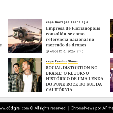
capa
Inovação
Tecnologia
Empresa de Florianópolis
consolida-se como
referência nacional no
e
mercado de drones
AGOSTO 6, 2026
0
capa
Eventos
Shows
SOCIAL DISTORTION NO
BRASIL: O RETORNO
HISTÓRICO DE UMA LENDA
DO PUNK ROCK DO SUL DA
CALIFÓRNIA
JULHO 28, 2026
0
ww.c8digital.com © All rights reserved.
|
ChromeNews
por AF th