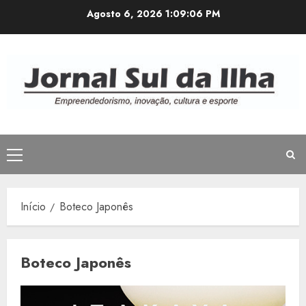
Avançar
Agosto 6, 2026
1:09:06 PM
para
o
conteúdo
Menu
principal
Início
Boteco Japonês
Boteco Japonês