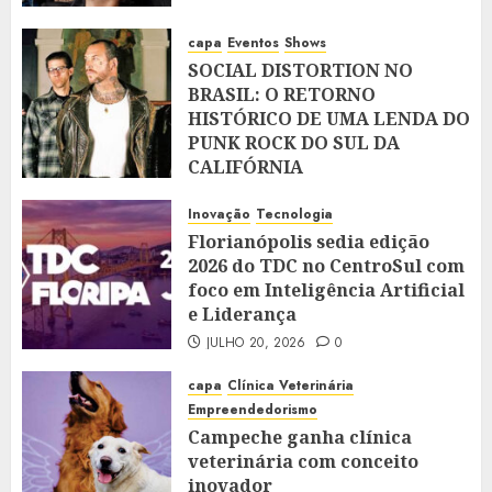
capa
Eventos
Shows
SOCIAL DISTORTION NO
BRASIL: O RETORNO
HISTÓRICO DE UMA LENDA DO
PUNK ROCK DO SUL DA
CALIFÓRNIA
JULHO 28, 2026
0
Inovação
Tecnologia
Florianópolis sedia edição
2026 do TDC no CentroSul com
foco em Inteligência Artificial
e Liderança
JULHO 20, 2026
0
capa
Clínica Veterinária
Empreendedorismo
Campeche ganha clínica
veterinária com conceito
inovador