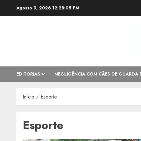
Avançar
Agosto 9, 2026
12:28:06 PM
para
o
conteúdo
EDITORIAS
NEGLIGÊNCIA COM CÃES DE GUARDA 
Início
Esporte
Esporte