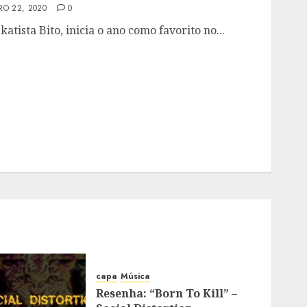
RO 22, 2020
0
katista Bito, inicia o ano como favorito no...
capa
Música
Resenha: “Born To Kill” –