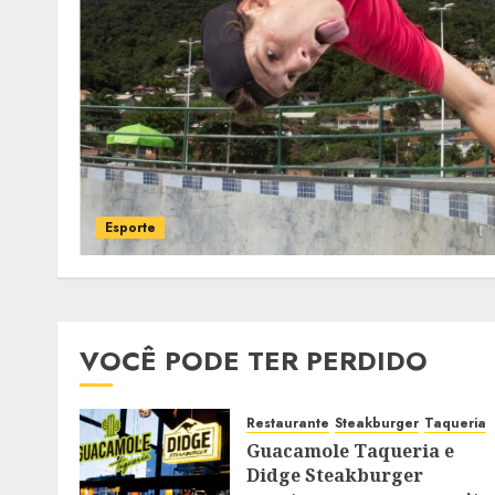
Esporte
VOCÊ PODE TER PERDIDO
Restaurante
Steakburger
Taqueria
Guacamole Taqueria e
Didge Steakburger