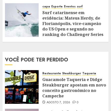
capa
Esporte
Eventos
surf
Surf catarinense em
evidência: Mateus Herdy, de
Florianópolis, vice-campeão
do US Open e segundo no
ranking do Challenger Series
AGOSTO 4, 2025
0
VOCÊ PODE TER PERDIDO
Restaurante
Steakburger
Taqueria
Guacamole Taqueria e Didge
Steakburger apostam em novo
conceito gastronômico no
Campeche
AGOSTO 7, 2026
0