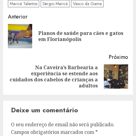
Maricá Talentos
Sérgio Maricá
Vasco da Gama
Navegação
Anterior
de
Planos de saúde para cães e gatos
Art
artigos
em Florianópolis
ant
Próximo
Na Caveira’s Barbearia a
experiência se estende aos
Artigo
cuidados dos cabelos de crianças a
seguinte:
adultos
Deixe um comentário
O seu endereço de email não será publicado.
Campos obrigatórios marcados com
*