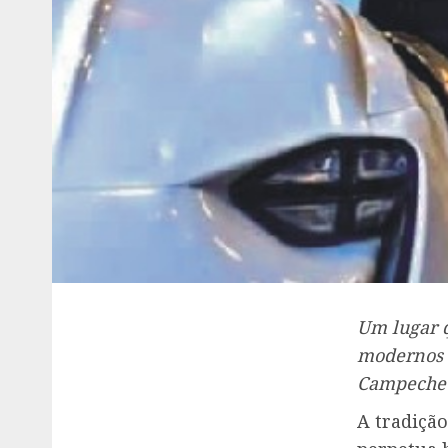
Um lugar q
modernos c
Campeche
A tradiçã