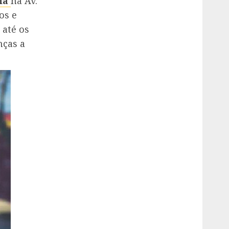
ia
na Av.
os e
 até os
nças a