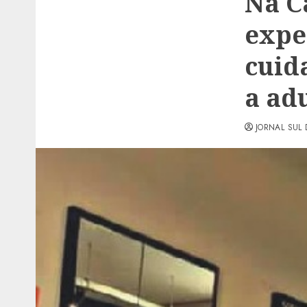
Na C
expe
cuid
a ad
JORNAL SUL 