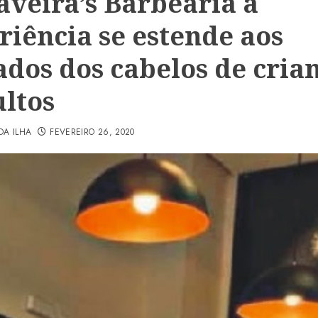
aveira’s Barbearia a
riência se estende aos
ados dos cabelos de cria
ultos
DA ILHA
FEVEREIRO 26, 2020