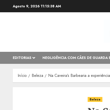
Avançar
Agosto 9, 2026
11:15:39 AM
para
o
conteúdo
EDITORIAS
NEGLIGÊNCIA COM CÃES DE GUARDA 
Início
Beleza
Na Caveira’s Barbearia a experiênci
Beleza