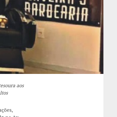
tesoura aos
ltos
ações,