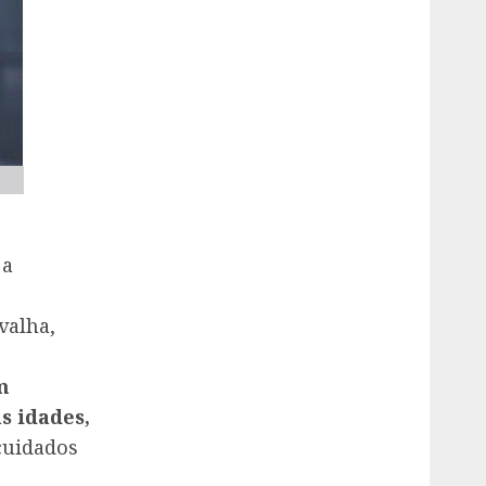
 a
valha,
m
s idades,
cuidados