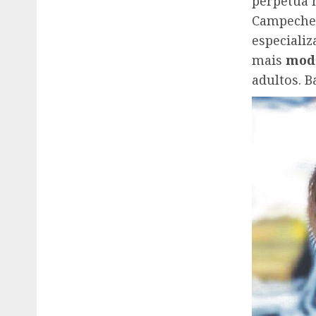
perpetua 
Campeche, 
especiali
mais
mod
adultos. 