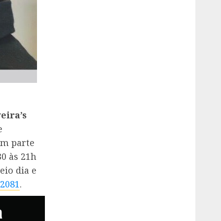
eira’s
e
em parte
30 às 21h
eio dia e
 2081
.