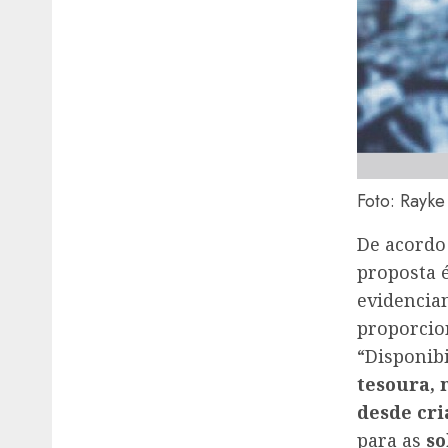
Foto: Rayke
De acordo
proposta é
evidencia
proporcio
“Disponib
tesoura, 
desde cri
para as
so