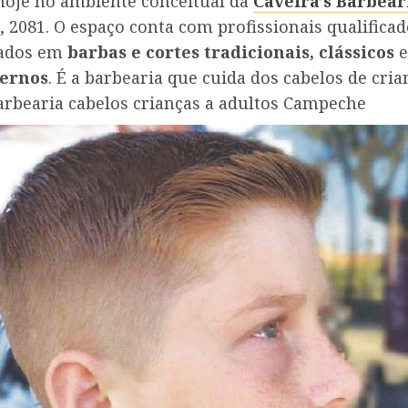
hoje no ambiente conceitual da
Caveira’s Barbear
2081. O espaço conta com profissionais qualificad
zados em
barbas e cortes tradicionais, clássicos
e
ernos
. É a barbearia que cuida dos cabelos de cria
Barbearia cabelos crianças a adultos Campeche