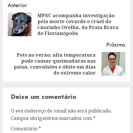
Navegação
Anterior
de
MPSC acompanha investigação
pela morte covarde e cruel do
Art
artigos
cãozinho Orelha, da Praia Brava
ant
de Florianópolis
Próximo
Pets no verão: alta temperatura
pode causar queimaduras nas
Artigo
patas, convulsões e óbito em dias
seguinte:
de extremo calor
Deixe um comentário
O seu endereço de email não será publicado.
Campos obrigatórios marcados com
*
Comentário
*