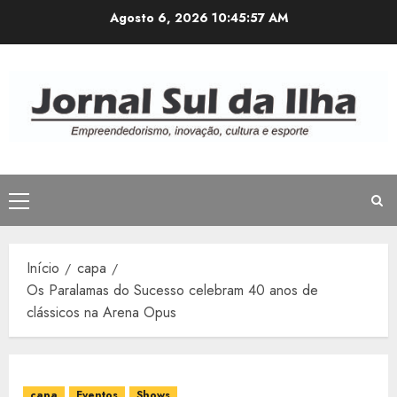
Avançar
Agosto 6, 2026
10:45:57 AM
para
o
conteúdo
Menu
principal
Início
capa
Os Paralamas do Sucesso celebram 40 anos de
clássicos na Arena Opus
capa
Eventos
Shows