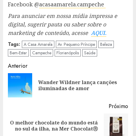
Facebook @
acasaamarela.campeche
Para anunciar em nossa mídia impressa e
digital, sugerir pauta ou saber sobre o
marketing de conteúdo, acesse
AQUI.
Tags:
A Casa Amarela
Av. Pequeno Príncipe
Beleza
Bem-Estar
Campeche
Florianópolis
Saúde
Navegação
Anterior
de
Wander Wildner lança canções
Art
artigos
iluminadas de amor
ant
Próximo
O melhor chocolate do mundo está
Artigo
no sul da ilha, na Mer ChocolatⓇ
seguinte: