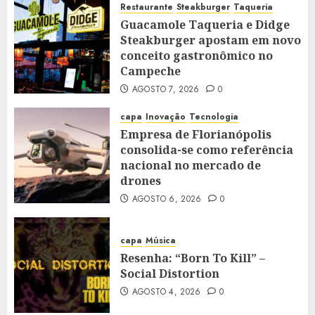
Restaurante
Steakburger
Taqueria
Guacamole Taqueria e Didge
Steakburger apostam em novo
conceito gastronômico no
Campeche
AGOSTO 7, 2026
0
capa
Inovação
Tecnologia
Empresa de Florianópolis
consolida-se como referência
nacional no mercado de
drones
AGOSTO 6, 2026
0
capa
Música
Resenha: “Born To Kill” –
Social Distortion
AGOSTO 4, 2026
0