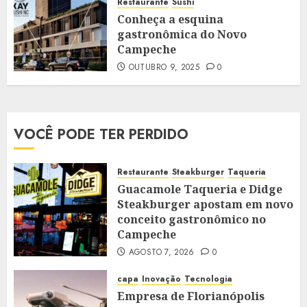
Restaurante
Sushi
Conheça a esquina
gastronômica do Novo
Campeche
OUTUBRO 9, 2025
0
VOCÊ PODE TER PERDIDO
Restaurante
Steakburger
Taqueria
Guacamole Taqueria e Didge
Steakburger apostam em novo
conceito gastronômico no
Campeche
AGOSTO 7, 2026
0
capa
Inovação
Tecnologia
Empresa de Florianópolis