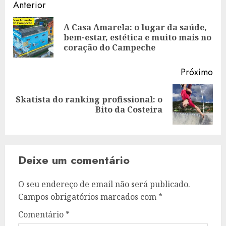
Navegação
Anterior
de
A Casa Amarela: o lugar da saúde,
Art
artigos
bem-estar, estética e muito mais no
ant
coração do Campeche
Próximo
Skatista do ranking profissional: o
Artigo
Bito da Costeira
seguinte:
Deixe um comentário
O seu endereço de email não será publicado.
Campos obrigatórios marcados com
*
Comentário
*