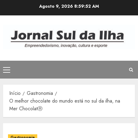
Avançar
Agosto 9, 2026
8:59:53 AM
para
o
conteúdo
Menu
principal
Início
Gastronomia
O melhor chocolate do mundo está no sul da ilha, na
Mer ChocolatⓇ
Gastronomia