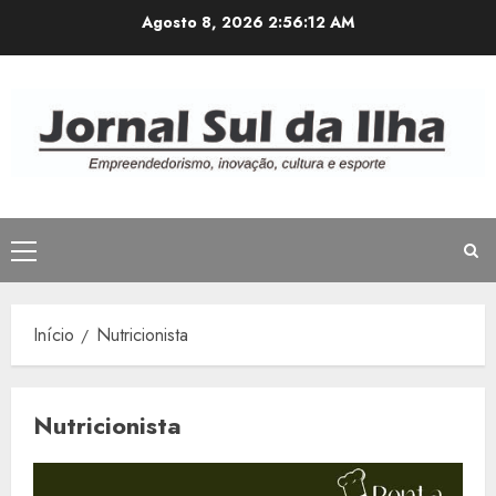
Avançar
Agosto 8, 2026
2:56:12 AM
para
o
conteúdo
Menu
principal
Início
Nutricionista
Nutricionista