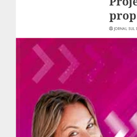
Proj
prop
JORNAL SUL 