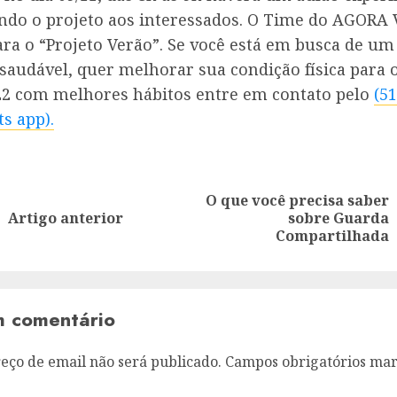
ndo o projeto aos interessados. O Time do AGORA V
ra o “Projeto Verão”. Se você está em busca de um 
saudável, quer melhorar sua condição física para 
022 com melhores hábitos entre em contato pelo
(51
s app).
ação
O que você precisa saber
Artigo
Artigo
Artigo anterior
sobre Guarda
anterior:
seguinte:
Compartilhada
m comentário
eço de email não será publicado.
Campos obrigatórios ma