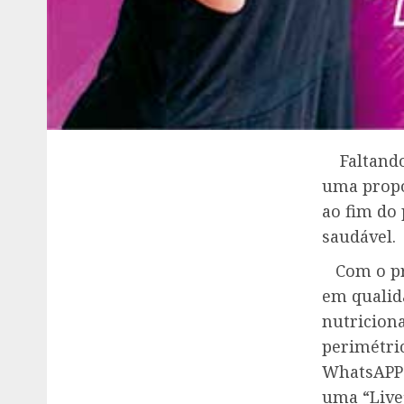
Faltando 
uma propo
ao fim do
saudável.
Com o pri
em qualid
nutricion
perimétric
WhatsAPP /
uma “Live