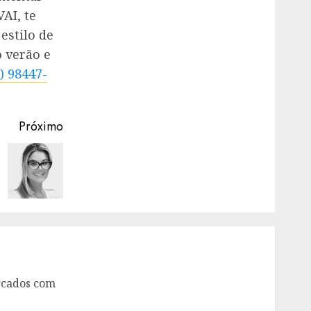
AI, te
estilo de
o verão e
) 98447-
Próximo
rcados com