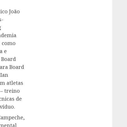
ico João
s-
g
cademia
ha como
a e
e Board
ara Board
 Ian
m atletas
– treino
cnicas de
víduo.
 Campeche,
imental