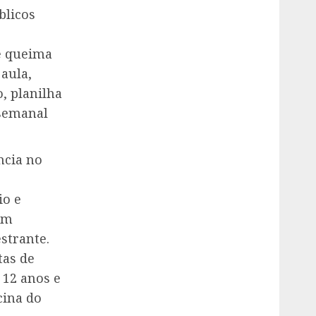
blicos
e queima
aula,
, planilha
 semanal
ncia no
io e
om
strante.
tas de
 12 anos e
cina do