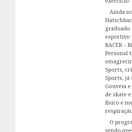
exercício-
Ainda no 
Hatschbac
graduado 
esportivo
RACER – R
Personal 
emagrecim
Sports, c
Sports, já
Gouveia e
de skate e
físico e m
respiração
O program
sendo que