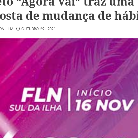
eto “Agora Vai” traz uma
osta de mudança de háb
DA ILHA
OUTUBRO 29, 2021