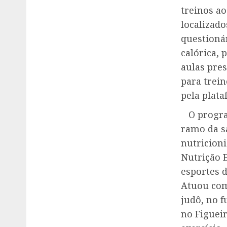
treinos ao
localizad
questioná
calórica,
aulas pre
para trein
pela plat
O program
ramo da s
nutricioni
Nutrição 
esportes d
Atuou com
judô, no f
no Figueir