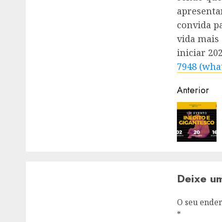
apresenta
convida pa
vida mais 
iniciar 2
7948 (what
Naveg
Anterior
de
artigos
Deixe u
O seu ender
*