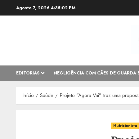
Avançar
Agosto 7, 2026
4:35:04 PM
para
o
conteúdo
EDITORIAS
NEGLIGÊNCIA COM CÃES DE GUARDA 
Início
Saúde
Projeto “Agora Vai” traz uma propos
Nutricionista