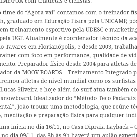
 IME/POA com triatletas e ciclistas.
time do “Agora vai” contamos com o treinador fís
h, graduado em Educação Física pela UNICAMP, pó
em treinamento esportivo pela UDESC e marketin
 pela UGF. Atualmente é coordenador técnico da a
io Tavares em Florianópolis, e desde 2003, trabal
trainer com foco em performance, qualidade de vid
ento. Preparador físico desde 2004 para atletas d
riador da MOOV BOARDS – Treinamento Integrado p
 treinou atletas de nível mundial como os surfistas
 Lucas Silveira e hoje além do surf atua também co
 snowboard. Idealizador do “Método Teco Padaratz 
ental”, João trouxe uma metodologia, que reúne té
, meditação e preparação física para qualquer indi
a inicia no dia 16/11, no Casa Dipraia Layback –
 no dia 09/11, das 8h às 9h haverá um aulão exper