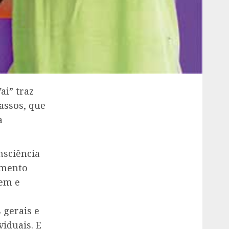
ai” traz
assos, que
a
nsciência
amento
gem e
 gerais e
iduais. E