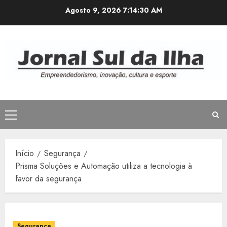
Avançar
Agosto 9, 2026
7:14:31 AM
para
o
conteúdo
Menu
principal
Início
Segurança
Prisma Soluções e Automação utiliza a tecnologia à
favor da segurança
Segurança