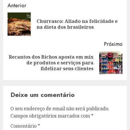
Navegação
Anterior
de
Churrasco: Aliado na felicidade e
Art
artigos
na dieta dos brasileiros
ant
Próximo
Recantos dos Bichos aposta em mix
Artigo
de produtos e serviços para
seguinte:
fidelizar seus clientes
Deixe um comentário
O seu endereço de email não será publicado.
Campos obrigatórios marcados com
*
Comentário
*