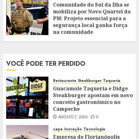
Comunidade do Sul da Ilha se
mobiliza por Novo Quartel da
PM: Projeto essencial para a
segurança local ganha força
na comunidade
JULHO 10, 2025
0
VOCÊ PODE TER PERDIDO
Restaurante
Steakburger
Taqueria
Guacamole Taqueria e Didge
Steakburger apostam em novo
conceito gastronômico no
Campeche
AGOSTO 7, 2026
0
capa
Inovação
Tecnologia
Empresa de Florianópolis