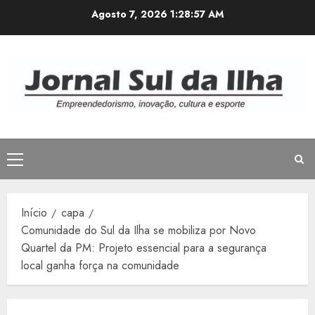
Avançar
Agosto 7, 2026
1:28:58 AM
para
o
conteúdo
Menu
principal
Início
capa
Comunidade do Sul da Ilha se mobiliza por Novo
Quartel da PM: Projeto essencial para a segurança
local ganha força na comunidade