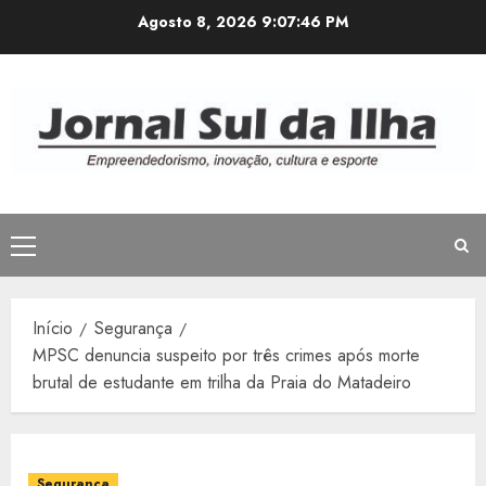
Avançar
Agosto 8, 2026
9:07:46 PM
para
o
conteúdo
Menu
principal
Início
Segurança
MPSC denuncia suspeito por três crimes após morte
brutal de estudante em trilha da Praia do Matadeiro
Segurança