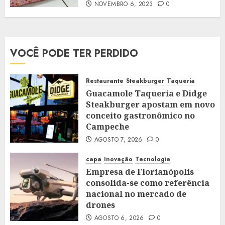
NOVEMBRO 6, 2023
0
VOCÊ PODE TER PERDIDO
Restaurante
Steakburger
Taqueria
Guacamole Taqueria e Didge
Steakburger apostam em novo
conceito gastronômico no
Campeche
AGOSTO 7, 2026
0
capa
Inovação
Tecnologia
Empresa de Florianópolis
consolida-se como referência
nacional no mercado de
drones
AGOSTO 6, 2026
0