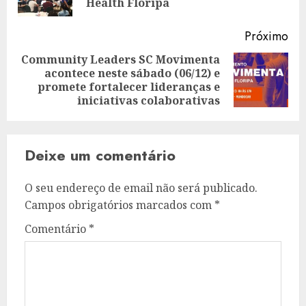
ant
Health Floripa
Próximo
Community Leaders SC Movimenta
acontece neste sábado (06/12) e
Artigo
promete fortalecer lideranças e
seguinte:
iniciativas colaborativas
Deixe um comentário
O seu endereço de email não será publicado.
Campos obrigatórios marcados com
*
Comentário
*