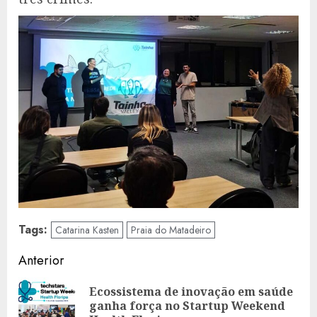
Tags:
Catarina Kasten
Praia do Matadeiro
Navegação
Anterior
de
Ecossistema de inovação em saúde
Art
artigos
ganha força no Startup Weekend