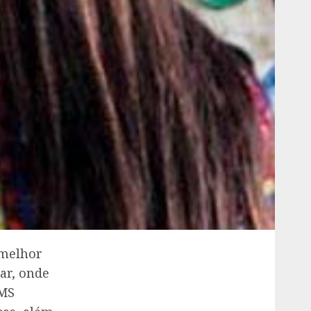
 melhor
ar, onde
OMS