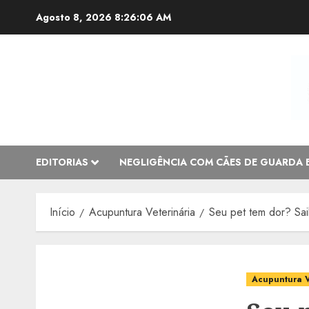
Avançar
Agosto 8, 2026
8:26:08 AM
para
o
conteúdo
EDITORIAS
NEGLIGÊNCIA COM CÃES DE GUARDA 
Início
Acupuntura Veterinária
Seu pet tem dor? Sai
Acupuntura V