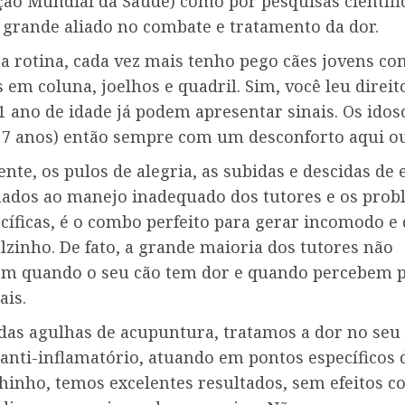
ção Mundial da Saúde) como por pesquisas científi
 grande aliado no combate e tratamento da dor.
rotina, cada vez mais tenho pego cães jovens co
em coluna, joelhos e quadril. Sim, você leu direito
 ano de idade já podem apresentar sinais. Os idos
s 7 anos) então sempre com um desconforto aqui ou 
te, os pulos de alegria, as subidas e descidas de 
mados ao manejo inadequado dos tutores e os prob
cíficas, é o combo perfeito para gerar incomodo e
zinho. De fato, a grande maioria dos tutores não
m quando o seu cão tem dor e quando percebem p
ais.
as agulhas de acupuntura, tratamos a dor no seu
 anti-inflamatório, atuando em pontos específicos
hinho, temos excelentes resultados, sem efeitos co