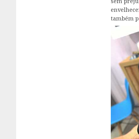
sem preju
envelhecer
também po