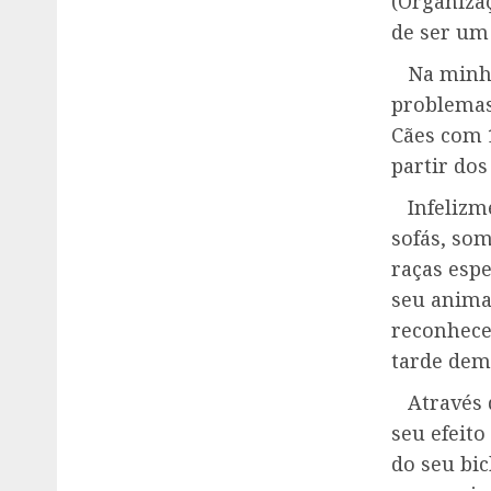
(Organiza
de ser um
Na minha 
problemas 
Cães com 1
partir do
Infelizmen
sofás, so
raças espe
seu animal
reconhece
tarde dem
Através d
seu efeito
do seu bic