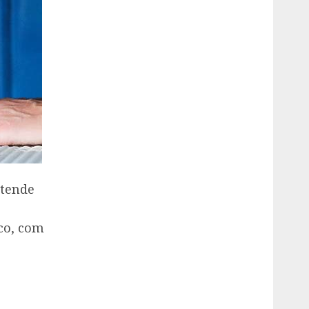
atende
co, com