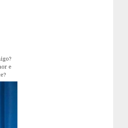
migo?
hor e
ce?