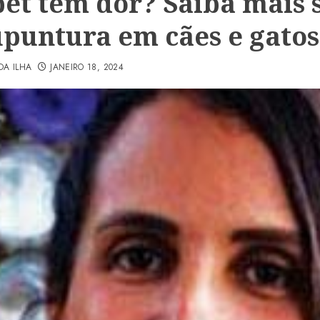
pet tem dor? Saiba mais 
upuntura em cães e gatos
DA ILHA
JANEIRO 18, 2024