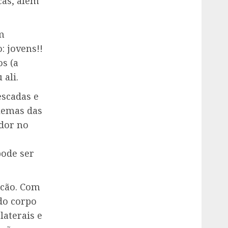
cas, além
m
: jovens!!
os (a
ali.
escadas e
lemas das
 dor no
ode ser
 cão. Com
 do corpo
laterais e