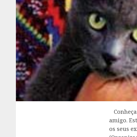
Conheça o
amigo. Es
os seus e