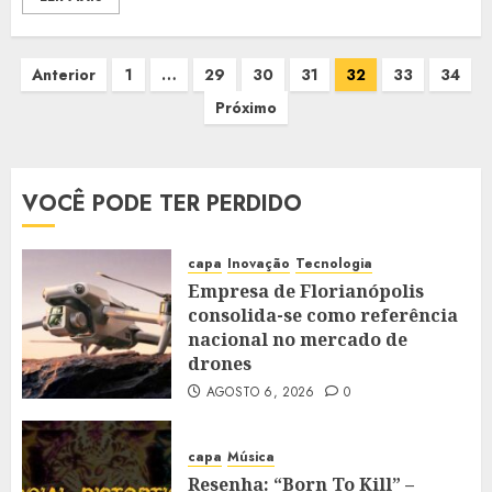
Paginação
Anterior
1
…
29
30
31
32
33
34
dos
Próximo
conteúdos
VOCÊ PODE TER PERDIDO
capa
Inovação
Tecnologia
Empresa de Florianópolis
consolida-se como referência
nacional no mercado de
drones
AGOSTO 6, 2026
0
capa
Música
Resenha: “Born To Kill” –