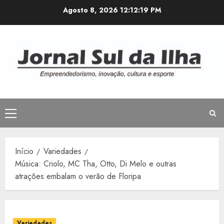
Avançar
Agosto 8, 2026
12:12:20 PM
para
o
conteúdo
Menu
principal
Início
Variedades
Música: Criolo, MC Tha, Otto, Di Melo e outras
atrações embalam o verão de Floripa
Variedades