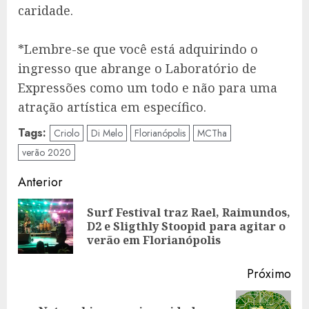
caridade.
*Lembre-se que você está adquirindo o
ingresso que abrange o Laboratório de
Expressões como um todo e não para uma
atração artística em específico.
Tags:
Criolo
Di Melo
Florianópolis
MCTha
verão 2020
Navegação
Anterior
de
Surf Festival traz Rael, Raimundos,
Art
artigos
D2 e Sligthly Stoopid para agitar o
ant
verão em Florianópolis
Próximo