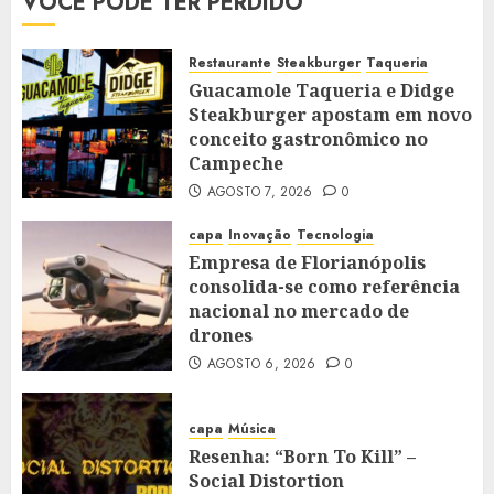
VOCÊ PODE TER PERDIDO
Restaurante
Steakburger
Taqueria
Guacamole Taqueria e Didge
Steakburger apostam em novo
conceito gastronômico no
Campeche
AGOSTO 7, 2026
0
capa
Inovação
Tecnologia
Empresa de Florianópolis
consolida-se como referência
nacional no mercado de
drones
AGOSTO 6, 2026
0
capa
Música
Resenha: “Born To Kill” –
Social Distortion