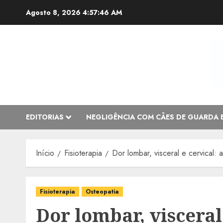
Avançar
Agosto 8, 2026
4:57:47 AM
para
o
conteúdo
EDITORIAS
NEGLIGÊNCIA COM CÃES DE GUARDA 
Início
Fisioterapia
Dor lombar, visceral e cervical:
Fisioterapia
Osteopatia
Dor lombar, visceral