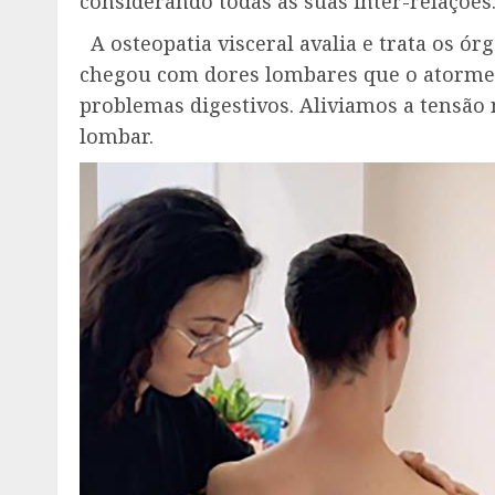
considerando todas as suas inter-relações
A osteopatia visceral avalia e trata os ó
chegou com dores lombares que o atormen
problemas digestivos. Aliviamos a tensão 
lombar.