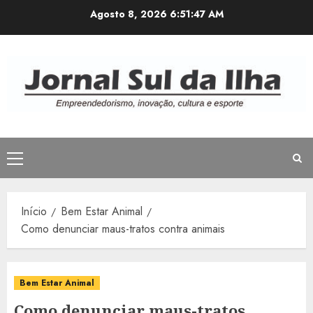
Avançar
Agosto 8, 2026
6:51:48 AM
para
o
conteúdo
Menu
principal
Início
Bem Estar Animal
Como denunciar maus-tratos contra animais
Bem Estar Animal
Como denunciar maus-tratos