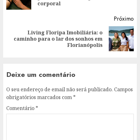
an
corporal
Próximo
Living Floripa Imobiliária: o
Artigo
caminho para o lar dos sonhos em
seguinte:
Florianópolis
Deixe um comentário
O seu endereço de email não será publicado.
Campos
obrigatórios marcados com
*
Comentário
*