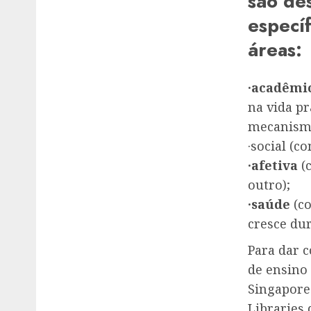
são de
especí
áreas:
·acadêmi
na vida pr
mecanismo
·social (c
·afetiva
(c
outro);
·saúde
(co
cresce dur
Para dar 
de ensino
Singapore
Libraries