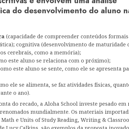
scritivas e envolvem uma análise
fica do desenvolvimento do aluno n
ca
(capacidade de compreender conteúdos formais 
ática); cognitiva (desenvolvimento de maturidade 
s cerebrais, como a memória);
omo este aluno se relaciona com o próximo);
omo este aluno se sente, como ele se apresenta pa
mo ele se alimenta, se faz atividades físicas, quant
ante o ano).
conta do recado, a Aloha School investe pesado em
 renomados mundialmente. Os materiais importa
 Math e Units of Study Reading, Writing & Classr
 de Lucy Calkins, são exemplos da proposta inovad