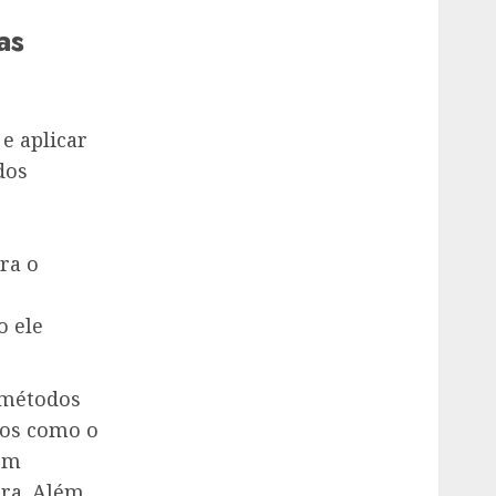
as
e aplicar
dos
ra o
o ele
 métodos
dos como o
oom
ora. Além