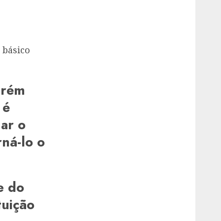
 básico
orém
 é
ar o
rná-lo o
e do
tuição