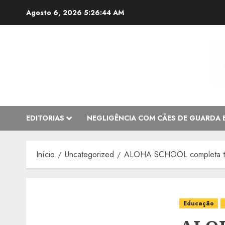
Avançar
Agosto 6, 2026
5:26:46 AM
para
o
conteúdo
EDITORIAS
NEGLIGÊNCIA COM CÃES DE GUARDA 
Início
Uncategorized
ALOHA SCHOOL completa trê
Educação