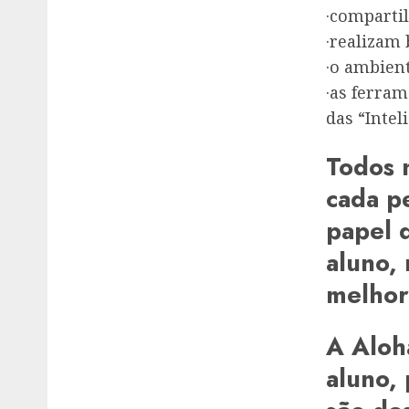
·comparti
·realizam 
·o ambient
·as ferram
das “Intel
Todos 
cada p
papel 
aluno, 
melhor 
A Aloh
aluno, 