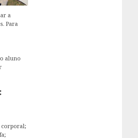
ar a
s. Para
do aluno
r
:
 corporal;
fa;