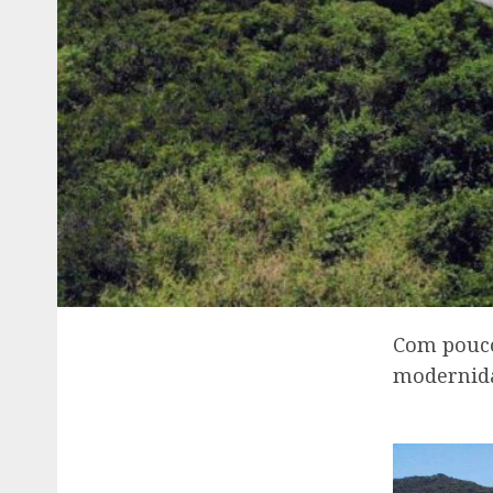
Com poucos
modernida