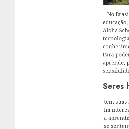
No Brasil
educação,
Aloha Sch
tecnologi
conhecime
Para pode
aprende, p
sensibili
Seres 
·têm suas 
·há intere
·a aprend
·se sentem