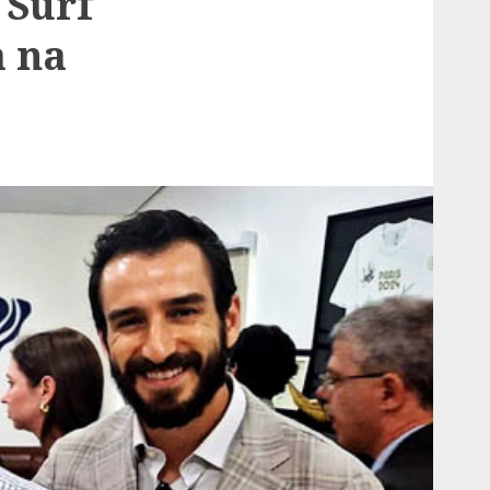
 Surf
a na