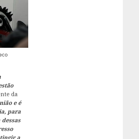
Teco
a
estão
ente da
nião e é
a, para
 dessas
resso
ingir a