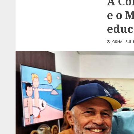
A Co
e o 
educ
JORNAL SUL 