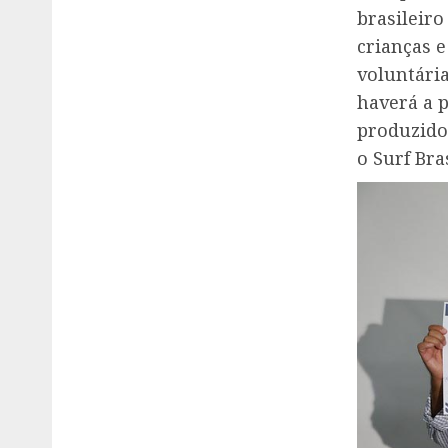
brasileir
crianças e
voluntári
haverá a p
produzidos
o Surf Bra