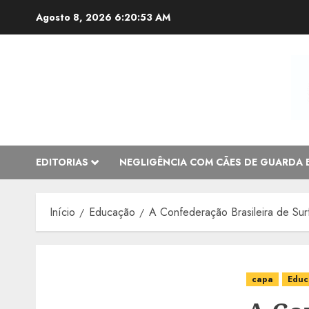
Avançar
Agosto 8, 2026
6:20:55 AM
para
o
conteúdo
EDITORIAS
NEGLIGÊNCIA COM CÃES DE GUARDA 
Início
Educação
A Confederação Brasileira de Sur
capa
Educ