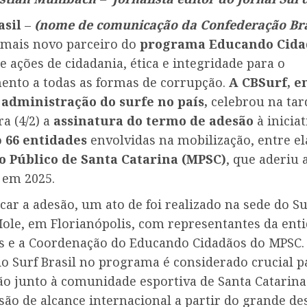
asil
–
(nome de comunicação da Confederação Bra
 mais novo parceiro do
programa Educando Cida
 ações de cidadania, ética e integridade para o
ento a todas as formas de corrupção.
A CBSurf, e
a administração do surfe no país,
celebrou na tar
ra (4/2) a
assinatura do termo de adesão
à iniciat
o
66 entidades
envolvidas na mobilização, entre el
o Público de Santa Catarina (MPSC)
, que aderiu 
 em 2025.
r a adesão, um ato de foi realizado na sede do Sur
Mole, em Florianópolis, com representantes da enti
as e a Coordenação do Educando Cidadãos do MPSC.
o Surf Brasil no programa é considerado crucial p
o junto à comunidade esportiva de Santa Catarina 
são de alcance internacional a partir do grande de