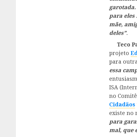
garotada.
para eles 
mãe, amig
deles”
.
Teco Pa
projeto
E
para outr
essa cam
entusiasm
ISA (Inter
no Comitê 
Cidadãos
existe no
para gara
mal, que 