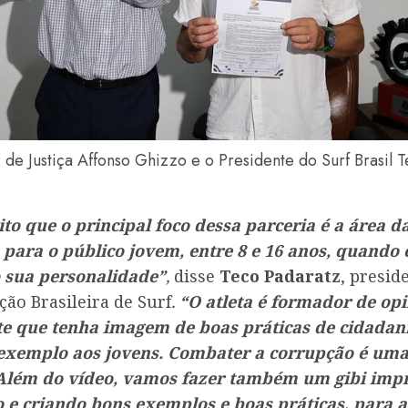
de Justiça Affonso Ghizzo e o Presidente do Surf Brasil 
to que o principal foco dessa parceria é a área d
 para o público jovem, entre 8 e 16 anos, quando 
sua personalidade”
,
disse
Teco Padaratz
, presid
ão Brasileira de Surf
.
“O atleta é formador de opi
e que tenha imagem de boas práticas de cidadani
 exemplo aos jovens. Combater a corrupção é uma
 Além do vídeo, vamos fazer também um gibi imp
 e criando bons exemplos e boas práticas, para at