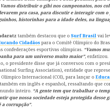
 Vamos distribuir o gibi nos campeonatos, nos col
levarem pra casa, para discutir e interagir com o
uinhos, historinhas para a idade deles, na lingu
daratz
também destacou que o
Surf Brasil
vai le
ducando Cidadãos
para o Comitê Olímpico do Brasi
as confederações esportivas olímpicas.
“Vamos mul
panha para um universo muito maior”
,
enfatizou
o, o presidente disse que já conversou com o pres
national Surfing Association), entidade que represe
Olímpico Internacional (COI), para lançar o
Educa
também em inglês e espanhol, ressaltando que co
 mundo inteiro.
“A gente tem que trabalhar o temp
ntir que nossa sociedade esteja protegida desse 
é a corrupção”
.