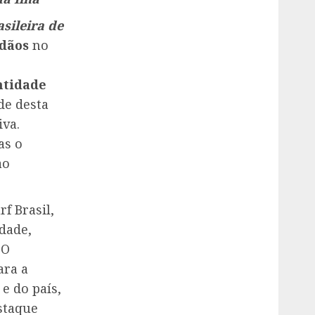
sileira de
dãos
no
ntidade
de desta
iva.
as o
ao
f Brasil,
dade,
 O
ara a
e do país,
staque