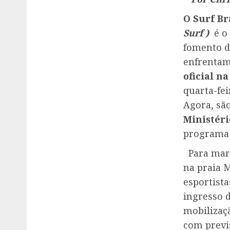
O
Surf Br
Surf )
é o
fomento de
enfrentam
oficial n
quarta-fei
Agora, sã
Ministéri
programa
Para marca
na praia 
esportist
ingresso d
mobilizaçã
com previ