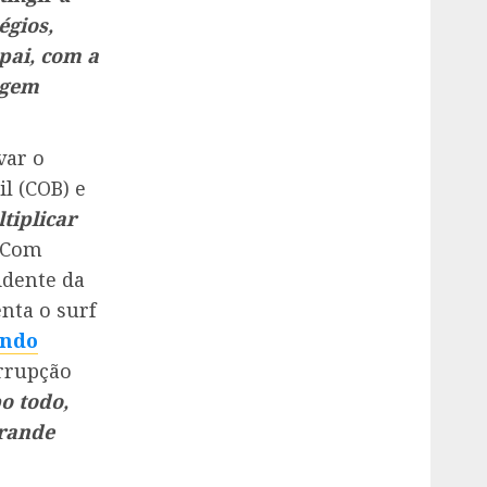
égios,
 pai, com a
agem
var o
l (COB) e
tiplicar
. Com
idente da
nta o surf
ndo
rrupção
o todo,
grande