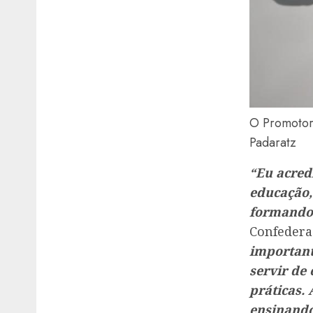
O Promotor 
Padaratz
“Eu acredi
educação,
formando 
Confederaç
important
servir de
práticas.
ensinando