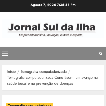
Avançar
Agosto 7, 2026
7:36:59 PM
para
o
conteúdo
Menu
principal
Início
Tomografia computadorizada
Tomografia computadorizada Cone Beam: um avanço na
saúde bucal e na prevenção de doenças
Tomografia computadorizada