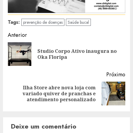
Tags:
prevenção de doenças
Saúde bucal
Navegação
Anterior
de
Studio Corpo Ativo inaugura no
Art
artigos
Oka Floripa
ant
Próximo
Ilha Store abre nova loja com
Artigo
variado quiver de pranchas e
seguinte:
atendimento personalizado
Deixe um comentário