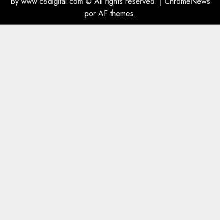
By www.c8digital.com © All rights reserved.
|
ChromeNews
por AF themes.