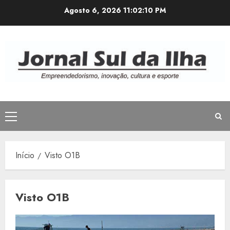
Avançar
Agosto 6, 2026
11:02:10 PM
para
o
conteúdo
Menu
principal
Início
Visto O1B
Visto O1B