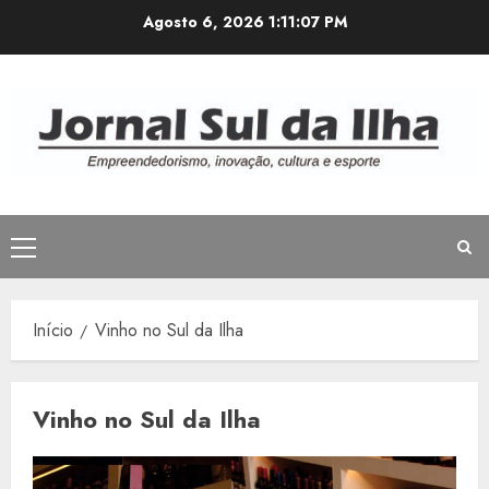
Avançar
Agosto 6, 2026
1:11:07 PM
para
o
conteúdo
Menu
principal
Início
Vinho no Sul da Ilha
Vinho no Sul da Ilha