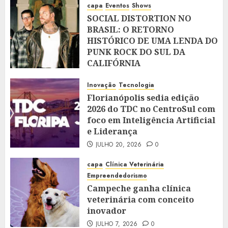
capa
Eventos
Shows
SOCIAL DISTORTION NO
BRASIL: O RETORNO
HISTÓRICO DE UMA LENDA DO
PUNK ROCK DO SUL DA
CALIFÓRNIA
JULHO 28, 2026
0
Inovação
Tecnologia
Florianópolis sedia edição
2026 do TDC no CentroSul com
foco em Inteligência Artificial
e Liderança
JULHO 20, 2026
0
capa
Clínica Veterinária
Empreendedorismo
Campeche ganha clínica
veterinária com conceito
inovador
JULHO 7, 2026
0