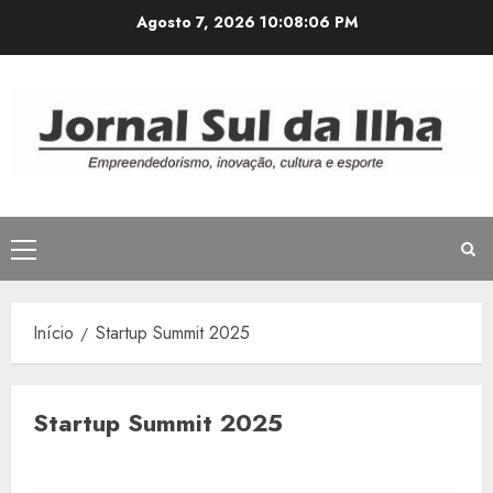
Avançar
Agosto 7, 2026
10:08:06 PM
para
o
conteúdo
Menu
principal
Início
Startup Summit 2025
Startup Summit 2025