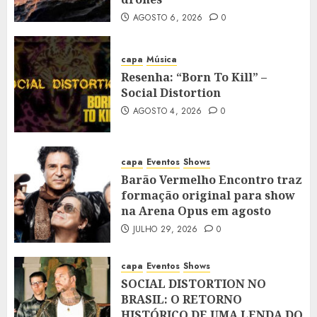
AGOSTO 6, 2026
0
capa
Música
Resenha: “Born To Kill” –
Social Distortion
AGOSTO 4, 2026
0
capa
Eventos
Shows
Barão Vermelho Encontro traz
formação original para show
na Arena Opus em agosto
JULHO 29, 2026
0
capa
Eventos
Shows
SOCIAL DISTORTION NO
BRASIL: O RETORNO
HISTÓRICO DE UMA LENDA DO