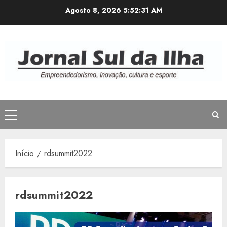
Avançar
Agosto 8, 2026
5:52:31 AM
para
o
conteúdo
Menu
principal
Início
rdsummit2022
rdsummit2022