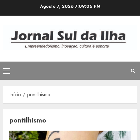
Avançar
Agosto 7, 2026
7:09:06 PM
para
o
conteúdo
Menu
principal
Início
pontilhismo
pontilhismo