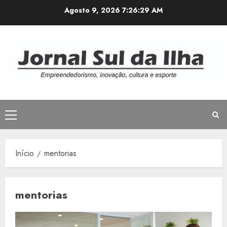
Avançar
Agosto 9, 2026
7:26:30 AM
para
o
conteúdo
Menu
principal
Início
mentorias
mentorias