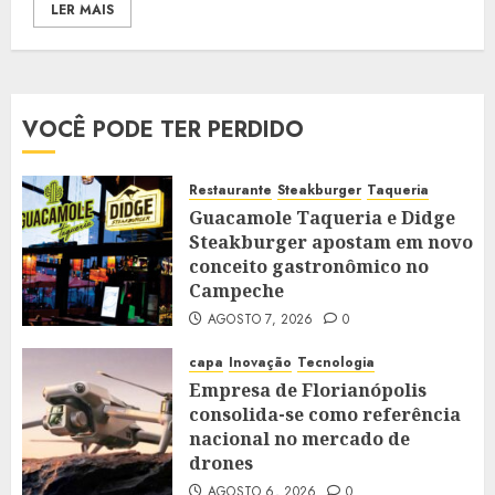
LER MAIS
VOCÊ PODE TER PERDIDO
Restaurante
Steakburger
Taqueria
Guacamole Taqueria e Didge
Steakburger apostam em novo
conceito gastronômico no
Campeche
AGOSTO 7, 2026
0
capa
Inovação
Tecnologia
Empresa de Florianópolis
consolida-se como referência
nacional no mercado de
drones
AGOSTO 6, 2026
0