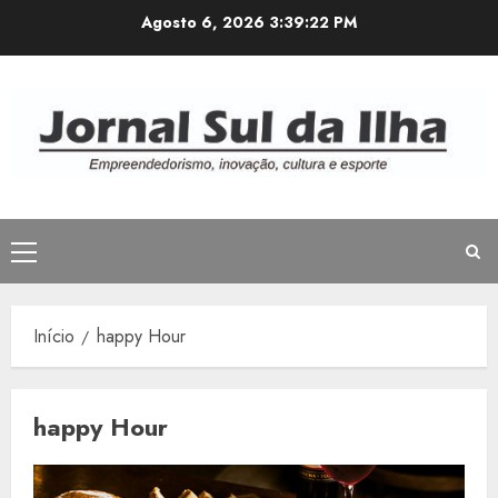
Avançar
Agosto 6, 2026
3:39:22 PM
para
o
conteúdo
Menu
principal
Início
happy Hour
happy Hour