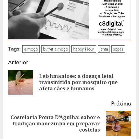
Tags:
almoço
buffet almoço
happy Hour
janta
sopas
Navegação
Anterior
de
Leishmaniose: a doença letal
Art
artigos
transmitida por mosquito que
ant
afeta cães e humanos
Próximo
Costelaria Ponta D’Agulha: sabor e
Artigo
tradição manezinha em preparar
seguinte:
costelas