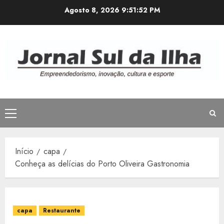
Avançar
Agosto 8, 2026
9:51:54 PM
para
o
conteúdo
Menu
principal
Início
capa
Conheça as delícias do Porto Oliveira Gastronomia
capa
Restaurante