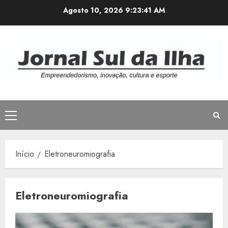
Avançar
Agosto 10, 2026
9:23:41 AM
para
o
conteúdo
Menu
principal
Início
Eletroneuromiografia
Eletroneuromiografia