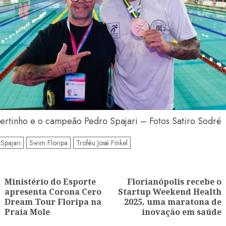
ertinho e o campeão Pedro Spajari – Fotos Satiro Sodré
Spajari
Swim Floripa
Troféu José Finkel
ação
Ministério do Esporte
Florianópolis recebe o
apresenta Corona Cero
Startup Weekend Health
Artigo
Artigo
Dream Tour Floripa na
2025, uma maratona de
anterior:
seguinte:
Praia Mole
inovação em saúde