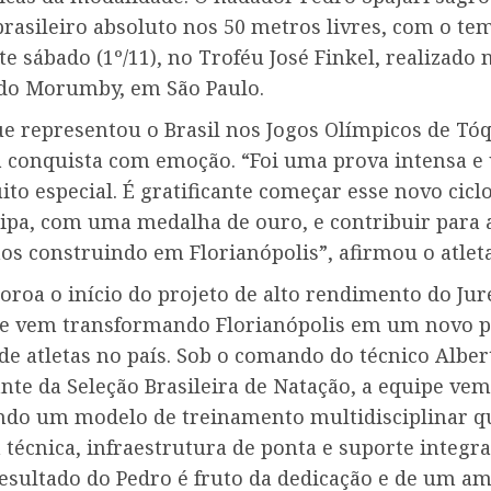
rasileiro absoluto nos 50 metros livres, com o te
te sábado (1º/11), no Troféu José Finkel, realizado 
 do Morumby, em São Paulo.
ue representou o Brasil nos Jogos Olímpicos de Tóq
a conquista com emoção. “Foi uma prova intensa 
ito especial. É gratificante começar esse novo cicl
ipa, com uma medalha de ouro, e contribuir para a
os construindo em Florianópolis”, afirmou o atleta
coroa o início do projeto de alto rendimento do Jur
ue vem transformando Florianópolis em um novo p
e atletas no país. Sob o comando do técnico Albert
nte da Seleção Brasileira de Natação, a equipe vem
ndo um modelo de treinamento multidisciplinar qu
 técnica, infraestrutura de ponta e suporte integra
resultado do Pedro é fruto da dedicação e de um a