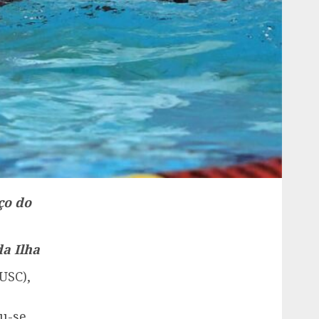
ço do
da Ilha
USC),
u-se