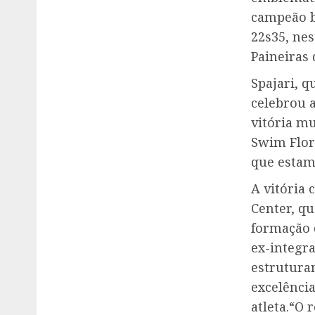
campeão b
22s35, nes
Paineiras
Spajari, q
celebrou 
vitória mu
Swim Flor
que estam
A vitória 
Center, q
formação d
ex-integra
estrutura
excelência
atleta.“O 