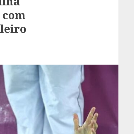
alha
l com
leiro