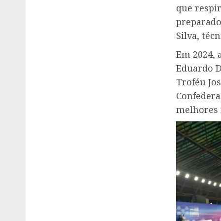
que respi
preparados
Silva, téc
Em 2024, 
Eduardo De
Troféu Jos
Confedera
melhores 