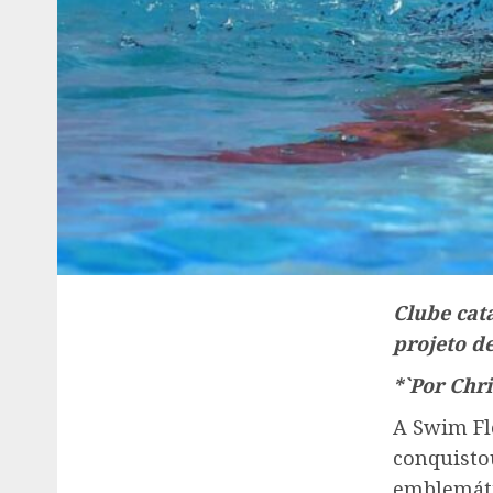
Clube cat
projeto d
*`Por Chri
A Swim Flo
conquisto
emblemáti