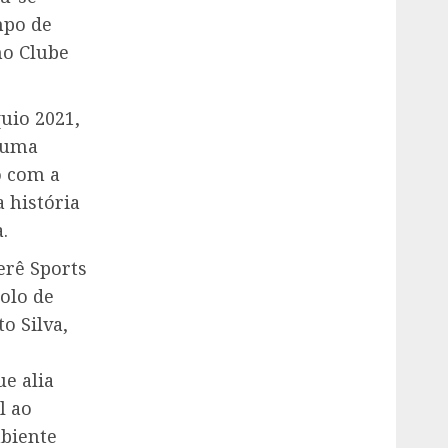
mpo de
no Clube
uio 2021,
e uma
o com a
 história
.
erê Sports
olo de
o Silva,
e alia
l ao
mbiente