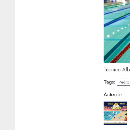
Técnico Alb
Tags:
Pedro 
Naveg
Anterior
de
artigos