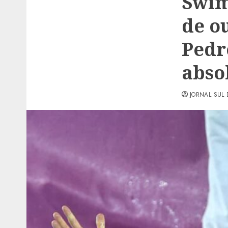
Swim
de o
Pedr
abso
JORNAL SUL 