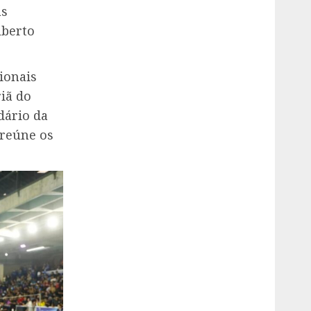
as
lberto
ionais
riã do
dário da
 reúne os