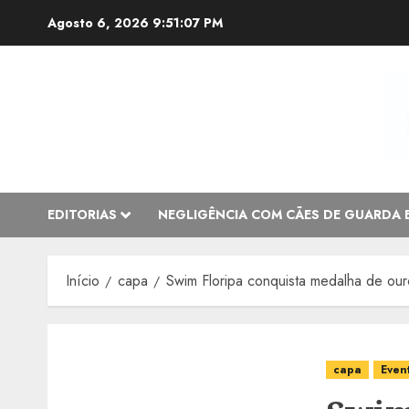
Avançar
Agosto 6, 2026
9:51:08 PM
para
o
conteúdo
EDITORIAS
NEGLIGÊNCIA COM CÃES DE GUARDA 
Início
capa
Swim Floripa conquista medalha de ouro
capa
Even