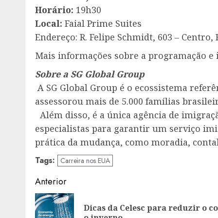
Horário:
19h30
Local:
Faial Prime Suites
Endereço: R. Felipe Schmidt, 603 – Centro, 
Mais informações sobre a programação e i
Sobre a SG Global Group
A SG Global Group é o ecossistema referê
assessorou mais de 5.000 famílias brasileir
Além disso, é a única agência de imigraç
especialistas para garantir um serviço im
prática da mudança, como moradia, contabi
Tags:
Carreira nos EUA
Navegação
Anterior
de
Dicas da Celesc para reduzir o 
artigos
o inverno