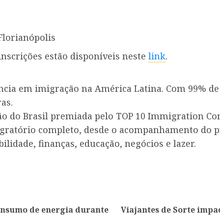
Florianópolis
nscrições estão disponíveis neste
link
.
ncia em imigração na América Latina. Com 99% de 
as.
ão do Brasil premiada pelo TOP 10 Immigration C
igratório completo, desde o acompanhamento do pro
lidade, finanças, educação, negócios e lazer.
consumo de energia durante
Viajantes de Sorte imp
Artigo
Artigo