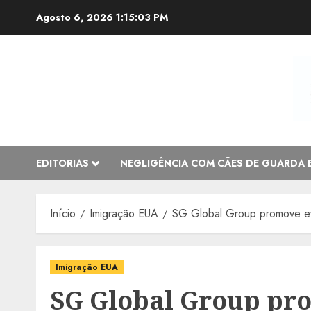
Avançar
Agosto 6, 2026
1:15:04 PM
para
o
conteúdo
EDITORIAS
NEGLIGÊNCIA COM CÃES DE GUARDA 
Início
Imigração EUA
SG Global Group promove even
Imigração EUA
SG Global Group pr