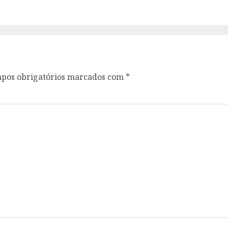
anterior:
seguinte:
pos obrigatórios marcados com
*