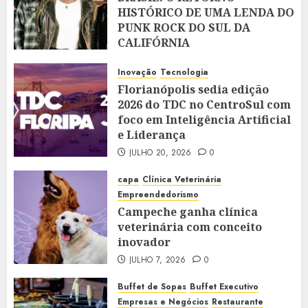
HISTÓRICO DE UMA LENDA DO
PUNK ROCK DO SUL DA
CALIFÓRNIA
JULHO 28, 2026
0
Inovação
Tecnologia
Florianópolis sedia edição
2026 do TDC no CentroSul com
foco em Inteligência Artificial
e Liderança
JULHO 20, 2026
0
capa
Clínica Veterinária
Empreendedorismo
Campeche ganha clínica
veterinária com conceito
inovador
JULHO 7, 2026
0
Buffet de Sopas
Buffet Executivo
Empresas e Negócios
Restaurante