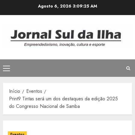
Avançar
Agosto 6, 2026
3:09:25 AM
para
o
conteúdo
Menu
principal
Início
Eventos
Print9 Tintas será um dos destaques da edição 2025
do Congresso Nacional de Samba
Eventos