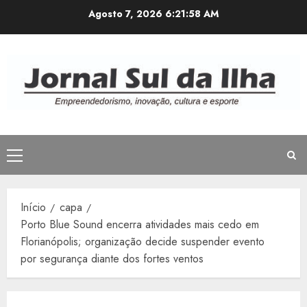
Avançar
Agosto 7, 2026
6:21:58 AM
para
o
conteúdo
Menu
principal
Início
capa
Porto Blue Sound encerra atividades mais cedo em
Florianópolis; organização decide suspender evento
por segurança diante dos fortes ventos