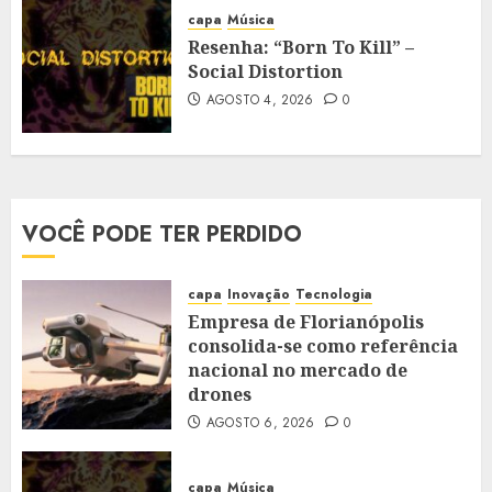
capa
Música
Resenha: “Born To Kill” –
Social Distortion
AGOSTO 4, 2026
0
VOCÊ PODE TER PERDIDO
capa
Inovação
Tecnologia
Empresa de Florianópolis
consolida-se como referência
nacional no mercado de
drones
AGOSTO 6, 2026
0
capa
Música