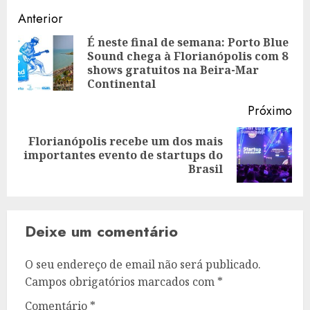
Navegação
Anterior
de
É neste final de semana: Porto Blue
Sound chega à Florianópolis com 8
Art
artigos
shows gratuitos na Beira-Mar
ant
Continental
Próximo
Florianópolis recebe um dos mais
Artigo
importantes evento de startups do
seguinte:
Brasil
Deixe um comentário
O seu endereço de email não será publicado.
Campos obrigatórios marcados com
*
Comentário
*