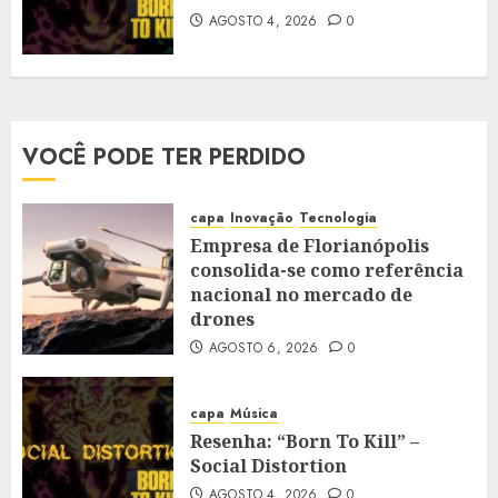
AGOSTO 4, 2026
0
VOCÊ PODE TER PERDIDO
capa
Inovação
Tecnologia
Empresa de Florianópolis
consolida-se como referência
nacional no mercado de
drones
AGOSTO 6, 2026
0
capa
Música
Resenha: “Born To Kill” –
Social Distortion
AGOSTO 4, 2026
0