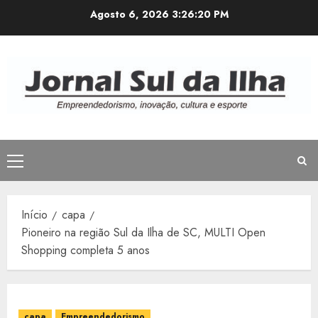
Avançar
Agosto 6, 2026
3:26:21 PM
para
o
conteúdo
Menu
principal
Início
capa
Pioneiro na região Sul da Ilha de SC, MULTI Open
Shopping completa 5 anos
capa
Empreendedorismo