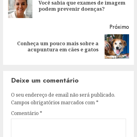
Você sabia que exames de imagem
Art
artigos
podem prevenir doenças?
ant
Próximo
Conheça um pouco mais sobre a
Artigo
acupuntura em cães e gatos
seguinte:
Deixe um comentário
O seu endereço de email não será publicado.
Campos obrigatórios marcados com
*
Comentário
*