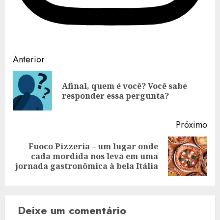
Navegação
Anterior
de
Afinal, quem é você? Você sabe
Art
artigos
responder essa pergunta?
ant
Próximo
Fuoco Pizzeria – um lugar onde
Artigo
cada mordida nos leva em uma
seguinte:
jornada gastronômica à bela Itália
Deixe um comentário