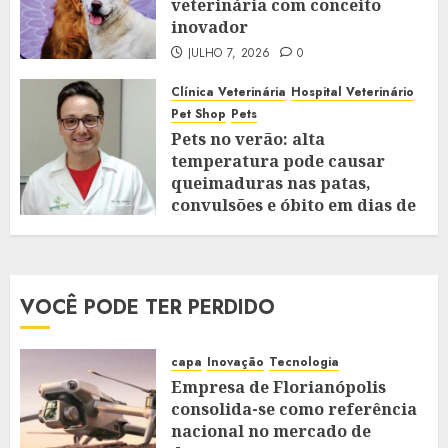
veterinária com conceito
inovador
JULHO 7, 2026
0
Clínica Veterinária
Hospital Veterinário
Pet Shop
Pets
Pets no verão: alta
temperatura pode causar
queimaduras nas patas,
convulsões e óbito em dias de
extremo calor
JANEIRO 28, 2026
0
VOCÊ PODE TER PERDIDO
capa
Inovação
Tecnologia
Empresa de Florianópolis
consolida-se como referência
nacional no mercado de