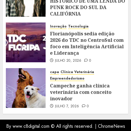
HISTÓRICO DE UMA LENDA DO
PUNK ROCK DO SUL DA
CALIFÓRNIA
JULHO 28, 2026
0
Inovação
Tecnologia
Florianópolis sedia edição
2026 do TDC no CentroSul com
foco em Inteligência Artificial
e Liderança
JULHO 20, 2026
0
capa
Clínica Veterinária
Empreendedorismo
Campeche ganha clínica
veterinária com conceito
inovador
JULHO 7, 2026
0
By www.c8digital.com © All rights reserved.
|
ChromeNews