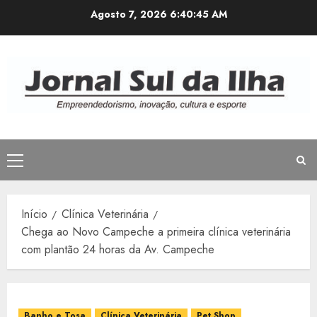
Avançar
Agosto 7, 2026
6:40:46 AM
para
o
conteúdo
Menu
principal
Início
Clínica Veterinária
Chega ao Novo Campeche a primeira clínica veterinária
com plantão 24 horas da Av. Campeche
Banho e Tosa
Clínica Veterinária
Pet Shop