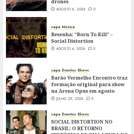
drones
AGOSTO 6, 2026
0
capa
Música
Resenha: “Born To Kill” –
Social Distortion
AGOSTO 4, 2026
0
capa
Eventos
Shows
Barão Vermelho Encontro traz
formação original para show
na Arena Opus em agosto
JULHO 29, 2026
0
capa
Eventos
Shows
SOCIAL DISTORTION NO
BRASIL: O RETORNO