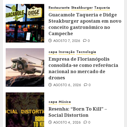
Restaurante
Steakburger
Taqueria
Guacamole Taqueria e Didge
Steakburger apostam em novo
conceito gastronômico no
Campeche
AGOSTO 7, 2026
0
capa
Inovação
Tecnologia
Empresa de Florianópolis
consolida-se como referência
nacional no mercado de
drones
AGOSTO 6, 2026
0
capa
Música
Resenha: “Born To Kill” –
Social Distortion
AGOSTO 4, 2026
0