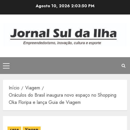
Avançar
Agosto 10, 2026
2:03:51 PM
para
o
conteúdo
Menu
principal
Início
Viagem
Oráculos do Brasil inaugura novo espaço no Shopping
Oka Floripa e lança Guia de Viagem
capa
Viagem