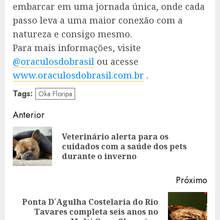
embarcar em uma jornada única, onde cada
passo leva a uma maior conexão com a
natureza e consigo mesmo.
Para mais informações, visite
@oraculosdobrasil
ou acesse
www.oraculosdobrasil.com.br
.
Tags:
Oka Floripa
Navegação
Anterior
de
Veterinário alerta para os
Art
artigos
cuidados com a saúde dos pets
ant
durante o inverno
Próximo
Ponta D´Agulha Costelaria do Rio
Artigo
Tavares completa seis anos no