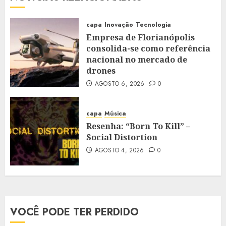
capa
Inovação
Tecnologia
Empresa de Florianópolis
consolida-se como referência
nacional no mercado de
drones
AGOSTO 6, 2026
0
capa
Música
Resenha: “Born To Kill” –
Social Distortion
AGOSTO 4, 2026
0
VOCÊ PODE TER PERDIDO