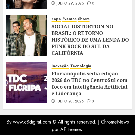
JULHO 29, 2026
0
capa
Eventos
Shows
SOCIAL DISTORTION NO
BRASIL: O RETORNO
HISTÓRICO DE UMA LENDA DO
PUNK ROCK DO SUL DA
CALIFÓRNIA
JULHO 28, 2026
0
Inovação
Tecnologia
Florianópolis sedia edição
2026 do TDC no CentroSul com
foco em Inteligência Artificial
e Liderança
JULHO 20, 2026
0
By www.c8digital.com © All rights reserved.
|
ChromeNews
por AF themes.