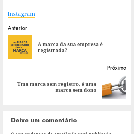
Instagram
Navegação
Anterior
de
A marca da sua empresa é
Art
artigos
registrada?
ant
Próximo
Uma marca sem registro, é uma
Artigo
marca sem dono
seguinte:
Deixe um comentário