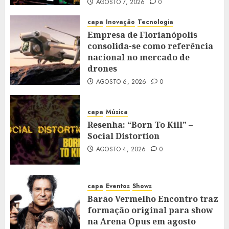
AGOSTO 7, 2026
0
capa
Inovação
Tecnologia
Empresa de Florianópolis
consolida-se como referência
nacional no mercado de
drones
AGOSTO 6, 2026
0
capa
Música
Resenha: “Born To Kill” –
Social Distortion
AGOSTO 4, 2026
0
capa
Eventos
Shows
Barão Vermelho Encontro traz
formação original para show
na Arena Opus em agosto