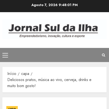
Avançar
Agosto 7, 2026
9:48:01 PM
para
o
conteúdo
Menu
principal
Início
capa
Deliciosos pratos, música ao vivo, cerveja, drinks e
muito bom gosto!
capa