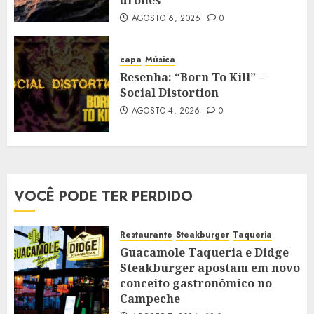
AGOSTO 6, 2026
0
capa
Música
Resenha: “Born To Kill” –
Social Distortion
AGOSTO 4, 2026
0
VOCÊ PODE TER PERDIDO
Restaurante
Steakburger
Taqueria
Guacamole Taqueria e Didge
Steakburger apostam em novo
conceito gastronômico no
Campeche