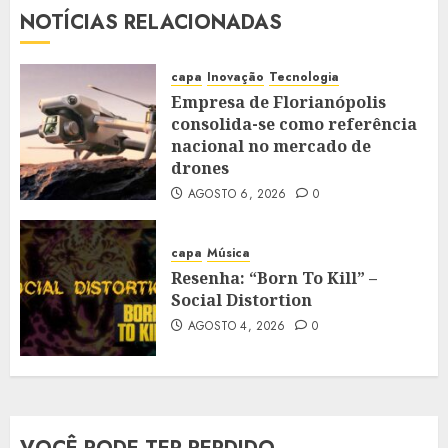
NOTÍCIAS RELACIONADAS
capa
Inovação
Tecnologia
Empresa de Florianópolis
consolida-se como referência
nacional no mercado de
drones
AGOSTO 6, 2026
0
capa
Música
Resenha: “Born To Kill” –
Social Distortion
AGOSTO 4, 2026
0