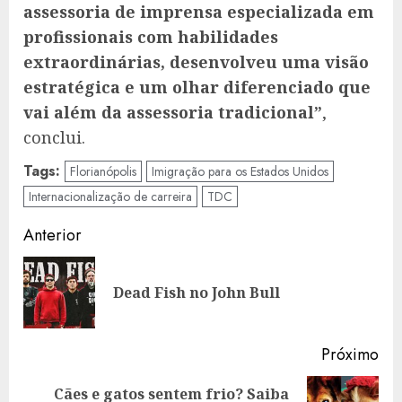
assessoria de imprensa especializada em
profissionais com habilidades
extraordinárias, desenvolveu uma visão
estratégica e um olhar diferenciado que
vai além da assessoria tradicional”
,
conclui.
Tags:
Florianópolis
Imigração para os Estados Unidos
Internacionalização de carreira
TDC
Navegação
Anterior
de
Art
artigos
Dead Fish no John Bull
ant
Próximo
Cães e gatos sentem frio? Saiba