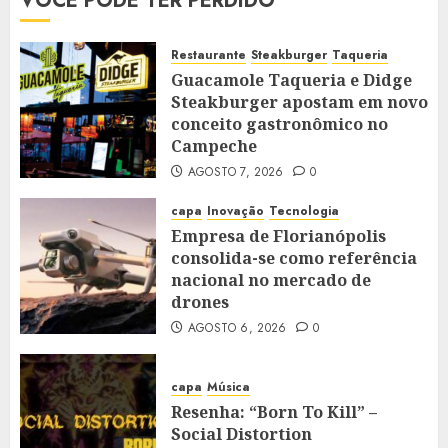
VOCÊ PODE TER PERDIDO
Restaurante
Steakburger
Taqueria
Guacamole Taqueria e Didge
Steakburger apostam em novo
conceito gastronômico no
Campeche
AGOSTO 7, 2026
0
capa
Inovação
Tecnologia
Empresa de Florianópolis
consolida-se como referência
nacional no mercado de
drones
AGOSTO 6, 2026
0
capa
Música
Resenha: “Born To Kill” –
Social Distortion