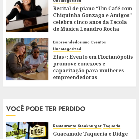
Uncategorized
Recital de piano “Um Café com
Chiquinha Gonzaga e Amigos”
celebra cinco anos da Escola
de Música Leandro Rocha
NOVEMBRO 7, 2025
0
Empreendedorismo
Eventos
Uncategorized
Elas+: Evento em Florianópolis
promove conexões e
capacitação para mulheres
empreendedoras
NOVEMBRO 7, 2025
0
VOCÊ PODE TER PERDIDO
Restaurante
Steakburger
Taqueria
Guacamole Taqueria e Didge