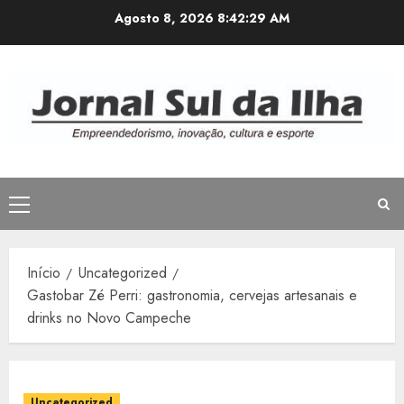
Avançar
Agosto 8, 2026
8:42:31 AM
para
o
conteúdo
Menu
principal
Início
Uncategorized
Gastobar Zé Perri: gastronomia, cervejas artesanais e
drinks no Novo Campeche
Uncategorized