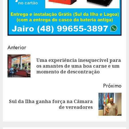
Navegação
Anterior
de
Uma experiência inesquecível para
Art
artigos
os amantes de uma boa carne e um
ant
momento de descontração
Próximo
Sul da Ilha ganha força na Câmara
Artigo
de vereadores
seguinte: