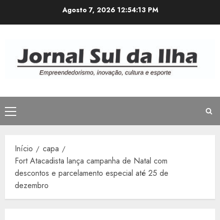
Avançar
Agosto 7, 2026
12:54:14 PM
para
o
conteúdo
Menu
principal
Início
capa
Fort Atacadista lança campanha de Natal com
descontos e parcelamento especial até 25 de
dezembro