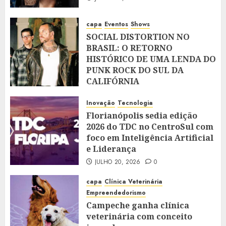
capa
Eventos
Shows
SOCIAL DISTORTION NO
BRASIL: O RETORNO
HISTÓRICO DE UMA LENDA DO
PUNK ROCK DO SUL DA
CALIFÓRNIA
JULHO 28, 2026
0
Inovação
Tecnologia
Florianópolis sedia edição
2026 do TDC no CentroSul com
foco em Inteligência Artificial
e Liderança
JULHO 20, 2026
0
capa
Clínica Veterinária
Empreendedorismo
Campeche ganha clínica
veterinária com conceito