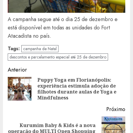
A campanha segue até o dia 25 de dezembro e
está disponível em todas as unidades do Fort
Atacadista no país.
Tags:
campanha de Natal
descontos e parcelamento especial até 25 de dezembro
Navegação
Anterior
de
Puppy Yoga em Florianópolis:
experiência estimula adoção de
Art
artigos
filhotes durante aulas de Yoga e
ant
Mindfulness
Próximo
Kurumim Baby & Kids é a nova
Artigo
operação do MULTI Open Shopping