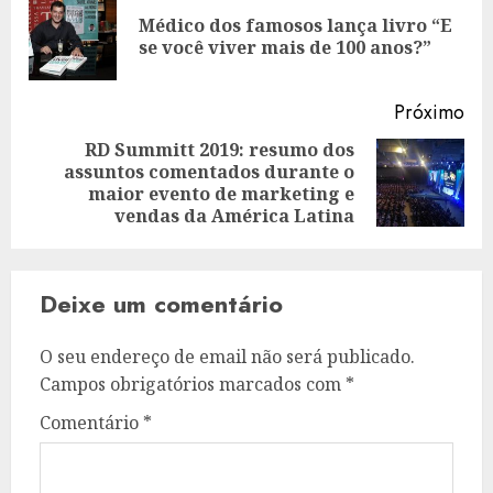
de
Médico dos famosos lança livro “E
Art
artigos
se você viver mais de 100 anos?”
ant
Próximo
RD Summitt 2019: resumo dos
assuntos comentados durante o
Artigo
maior evento de marketing e
seguinte:
vendas da América Latina
Deixe um comentário
O seu endereço de email não será publicado.
Campos obrigatórios marcados com
*
Comentário
*