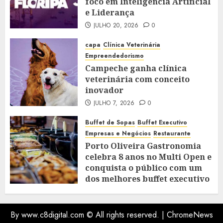
foco em Inteligência Artificial
e Liderança
JULHO 20, 2026
0
capa
Clínica Veterinária
Empreendedorismo
Campeche ganha clínica
veterinária com conceito
inovador
JULHO 7, 2026
0
Buffet de Sopas
Buffet Executivo
Empresas e Negócios
Restaurante
Porto Oliveira Gastronomia
celebra 8 anos no Multi Open e
conquista o público com um
dos melhores buffet executivo
do Sul da Ilha
JULHO 7, 2026
0
By www.c8digital.com © All rights reserved.
|
ChromeNews