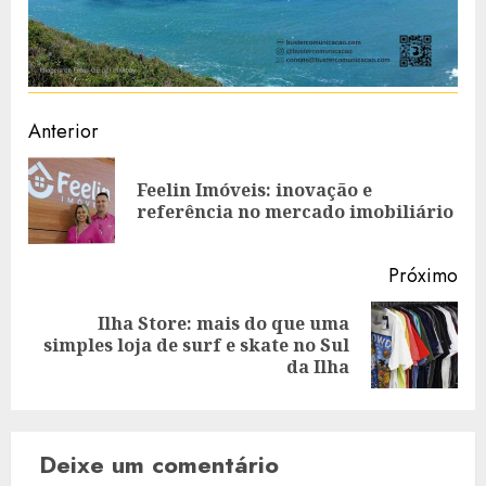
Navegação
Anterior
de
Feelin Imóveis: inovação e
Art
artigos
referência no mercado imobiliário
ant
Próximo
Ilha Store: mais do que uma
Artigo
simples loja de surf e skate no Sul
seguinte:
da Ilha
Deixe um comentário