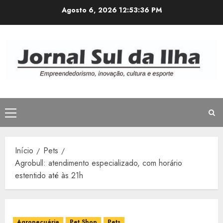
Avançar
Agosto 6, 2026
12:53:37 PM
para
o
conteúdo
Menu
principal
Início
Pets
Agrobull: atendimento especializado, com horário
estentido até às 21h
Agropecuária
Pet Shop
Pets