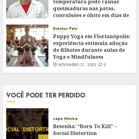
temperatura pode causar
queimaduras nas patas,
convulsões e óbito em dias de
extremo calor
Eventos
Pets
JANEIRO 28, 2026
0
Puppy Yoga em Florianópolis:
experiência estimula adoção
de filhotes durante aulas de
Yoga e Mindfulness
NOVEMBRO 21, 2025
0
VOCÊ PODE TER PERDIDO
capa
Música
Resenha: “Born To Kill” –
Social Distortion