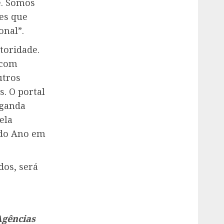
e. Somos
es que
onal”.
toridade.
 com
utros
s. O portal
aganda
ela
 do Ano em
dos, será
Agências