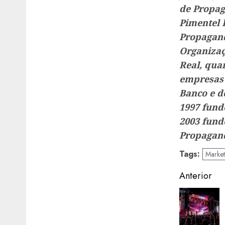
de Propag
Pimentel 
Propagand
Organizaç
Real, qua
empresas 
Banco e d
1997 fund
2003 fund
Propagand
Tags:
Market
Naveg
Anterior
de
artigos