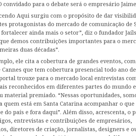
. O convidado para o debate será o empresário Jaime
cendo Aqui surgiu com o propósito de dar visibili
ntes protagonistas do mercado de comunicação de 
 fortalecer ainda mais o setor”, diz o fundador Jaíl
 que demos contribuições importantes para o mer
imeiras duas décadas”.
plo, ele cita a cobertura de grandes eventos, com
de Cannes que tem cobertura presencial todo ano de
portal trouxe para o mercado local entrevistas co
nais reconhecidos em diferentes partes do mundo e
u material premiado. “Nessas oportunidades, so
ra quem está em Santa Catarina acompanhar o que
e do país e fora daqui”. Além disso, acrescenta, o p
igos, entrevistas e contribuições de empresários,
ios, diretores de criação, jornalistas, designers e o