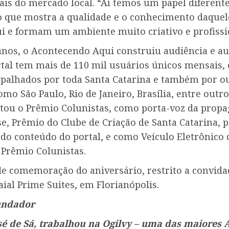
ais do mercado local. “Aí temos um papel diferent
 que mostra a qualidade e o conhecimento daquel
i e formam um ambiente muito criativo e profissi
anos, o Acontecendo Aqui construiu audiência e au
rtal tem mais de 110 mil usuários únicos mensais,
espalhados por toda Santa Catarina e também por o
omo São Paulo, Rio de Janeiro, Brasília, entre outro
stou o Prêmio Colunistas, como porta-voz da prop
e, Prêmio do Clube de Criação de Santa Catarina, p
 do conteúdo do portal, e como Veículo Eletrônico
 Prêmio Colunistas.
de comemoração do aniversário, restrito a convida
aial Prime Suites, em Florianópolis.
undador
osé de Sá, trabalhou na Ogilvy – uma das maiores 