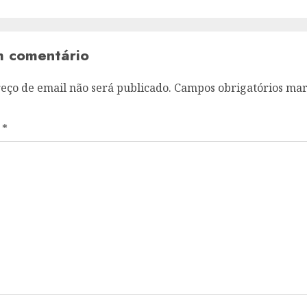
m comentário
eço de email não será publicado.
Campos obrigatórios ma
o
*