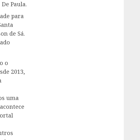
 De Paula.
dade para
Santa
son de Sá.
cado
o o
sde 2013,
m
mos uma
 acontece
ortal
utros