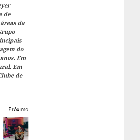
eyer
a de
 áreas da
Grupo
incipais
magem do
 anos. Em
ural. Em
Clube de
Próximo