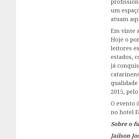
profission
um espaço
atuam aqu
Em vinte 
Hoje o po
leitores 
estados, c
já conqui
catarinens
qualidade
2015, pelo
O evento 
no hotel F
Sobre o f
Jailson J