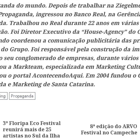
anda do mundo. Depois de trabalhar na Ziegelm
Propaganda, ingressou no Banco Real, na Gerênci
a. Trabalhou no Real durante 22 anos em várias
ão. Foi Diretor Executivo da “House-Agency” do 
ndo coordenou a comunicação publicitária das pr
do Grupo. Foi responsável pela construção da i
o seu conglomerado de empresas, durante vários
ou a Markteam, especializada em Marketing Cult
ou o portal AcontecendoAqui. Em 2004 fundou o 
a e Marketing de Santa Catarina.
ing
Propaganda
ação
3º Floripa Eco Festival
8ª edição do ARVO
Artigo
Artigo
reunirá mais de 25
Festival no Campeche
anterior:
seguinte:
artistas no Sul da Ilha