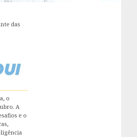
ante das
a, o
ubro. A
safios e o
cas,
ligência