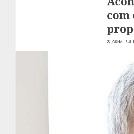
Acon
com 
pro
JORNAL SUL 