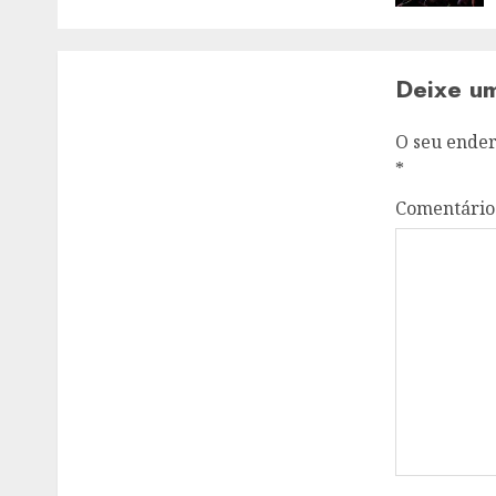
Deixe u
O seu ender
*
Comentári