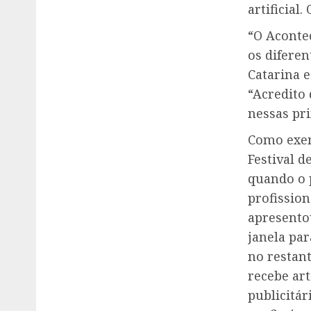
artificial
“O Aconte
os difere
Catarina e
“Acredito
nessas pr
Como exem
Festival 
quando o 
profissio
apresento
janela pa
no restant
recebe art
publicitár