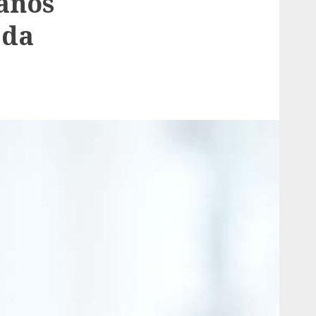
anos
 da