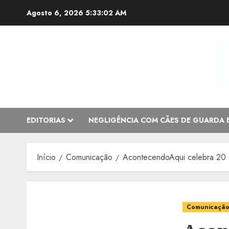
Avançar
Agosto 6, 2026
5:33:03 AM
para
o
conteúdo
EDITORIAS
NEGLIGÊNCIA COM CÃES DE GUARDA 
Início
Comunicação
AcontecendoAqui celebra 20 
Comunicaçã