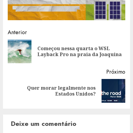
Navegação
Anterior
de
Começou nessa quarta o WSL
Art
artigos
Layback Pro na praia da Joaquina
ant
Próximo
Quer morar legalmente nos
Artigo
Estados Unidos?
seguinte:
Deixe um comentário