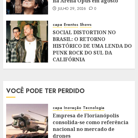
na Arena Opus em agosto
JULHO 29, 2026
0
capa
Eventos
Shows
SOCIAL DISTORTION NO
BRASIL: O RETORNO
HISTÓRICO DE UMA LENDA DO
PUNK ROCK DO SUL DA
CALIFÓRNIA
JULHO 28, 2026
0
VOCÊ PODE TER PERDIDO
capa
Inovação
Tecnologia
Empresa de Florianópolis
consolida-se como referência
nacional no mercado de
drones