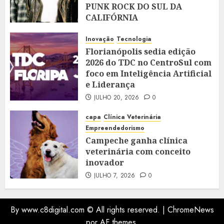
PUNK ROCK DO SUL DA
CALIFÓRNIA
JULHO 28, 2026
0
Inovação
Tecnologia
Florianópolis sedia edição
2026 do TDC no CentroSul com
foco em Inteligência Artificial
e Liderança
JULHO 20, 2026
0
capa
Clínica Veterinária
Empreendedorismo
Campeche ganha clínica
veterinária com conceito
inovador
JULHO 7, 2026
0
By www.c8digital.com © All rights reserved.
|
ChromeNews
por AF themes.