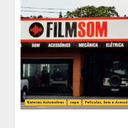
Baterias Automotivas
capa
Películas, Som e Acessó