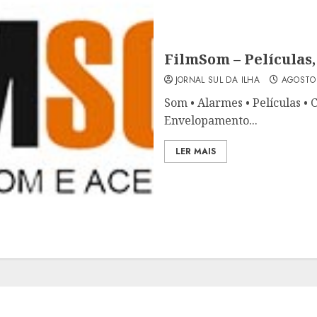
FilmSom – Películas,
JORNAL SUL DA ILHA
AGOSTO 
Som • Alarmes • Películas • C
Envelopamento...
LER MAIS