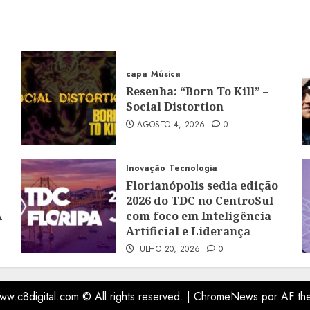
capa
Música
Resenha: “Born To Kill” –
Social Distortion
AGOSTO 4, 2026
0
Inovação
Tecnologia
Florianópolis sedia edição
2026 do TDC no CentroSul
A
com foco em Inteligência
Artificial e Liderança
JULHO 20, 2026
0
ww.c8digital.com © All rights reserved.
|
ChromeNews
por AF th