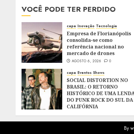
VOCÊ PODE TER PERDIDO
capa
Inovação
Tecnologia
Empresa de Florianópolis
consolida-se como
referência nacional no
mercado de drones
AGOSTO 6, 2026
0
capa
Eventos
Shows
SOCIAL DISTORTION NO
BRASIL: O RETORNO
HISTÓRICO DE UMA LEND
DO PUNK ROCK DO SUL DA
CALIFÓRNIA
JULHO 28, 2026
0
By w