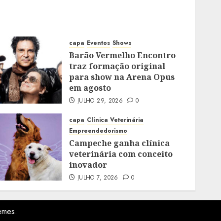
capa
Eventos
Shows
Barão Vermelho Encontro
traz formação original
para show na Arena Opus
em agosto
JULHO 29, 2026
0
capa
Clínica Veterinária
Empreendedorismo
Campeche ganha clínica
veterinária com conceito
inovador
JULHO 7, 2026
0
emes.